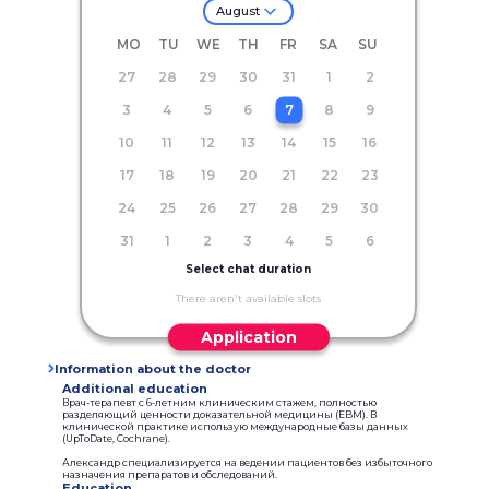
August
MO
TU
WE
TH
FR
SA
SU
27
28
29
30
31
1
2
3
4
5
6
7
8
9
10
11
12
13
14
15
16
17
18
19
20
21
22
23
24
25
26
27
28
29
30
31
1
2
3
4
5
6
Select chat duration
There aren't available slots
Application
Information about the doctor
Additional education
Врач-терапевт с 6-летним клиническим стажем, полностью
разделяющий ценности доказательной медицины (EBM). В
клинической практике использую международные базы данных
(UpToDate, Cochrane).
Александр специализируется на ведении пациентов без избыточного
назначения препаратов и обследований.
Education