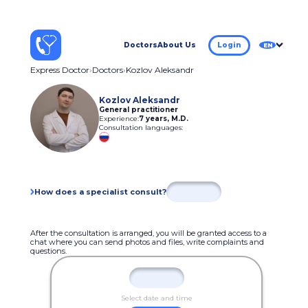
Doctors
About Us
Login
EN
Express Doctor
Doctors
Kozlov Aleksandr
Kozlov Aleksandr
General practitioner
Experience:
7 years
,
M.D.
Consultation languages:
How does a specialist consult?
After the consultation is arranged, you will be granted access to a
chat where you can send photos and files, write complaints and
questions.
Select date and time