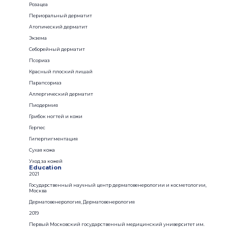
Розацеа
Периоральный дерматит
Атопический дерматит
Экзема
Себорейный дерматит
Псориаз
Красный плоский лишай
Парапсориаз
Аллергический дерматит
Пиодермия
Грибок ногтей и кожи
Герпес
Гиперпигментация
Сухая кожа
Уход за кожей
Education
2021
Государственный научный центр дерматовенерологии и косметологии,
Москва
Дерматовенерология, Дерматовенерология
2019
Первый Московский государственный медицинский университет им.