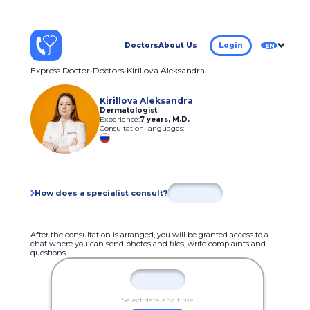
Doctors
About Us
Login
EN
Express Doctor
Doctors
Kirillova Aleksandra
Kirillova Aleksandra
Dermatologist
Experience:
7 years
,
M.D.
Consultation languages:
How does a specialist consult?
After the consultation is arranged, you will be granted access to a
chat where you can send photos and files, write complaints and
questions.
Select date and time