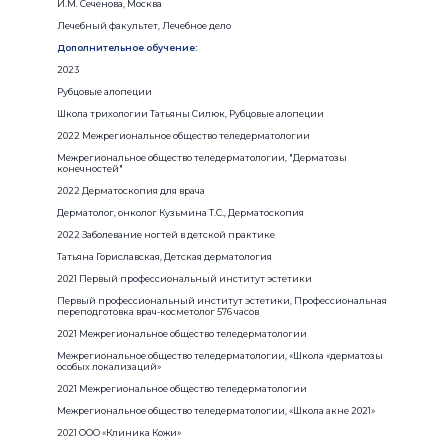
И.М. Сеченова, Москва
Лечебный факультет, Лечебное дело
Дополнительное обучение:
2023
Рубцовые алопеции
Школа трихологии Татьяны Силюк, Рубцовые алопеции
2022 Межрегиональное общество теледерматологии
Межрегиональное общество теледерматологии, "Дерматозы
конечностей"
2022 Дерматоскопия для врача
Дерматолог, онколог Кузьмина Т.С., Дерматоскопия
2022 Заболевание ногтей в детской практике
Татьяна Гориславская, Детская дерматология
2021 Первый профессиональный институт эстетики
Первый профессиональный институт эстетики, Профессиональная
переподготовка врач-косметолог 576 часов
2021 Межрегиональное общество теледерматологии
Межрегиональное общество теледерматологии, «Школа «дерматозы
особых локализаций»
2021 Межрегиональное общество теледерматологии
Межрегиональное общество теледерматологии, «Школа акне 2021»
2021 ООО «Клиника Кожи»