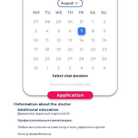
August
MO
TU
WE
TH
FR
SA
SU
27
28
29
30
31
1
2
3
4
5
6
7
8
9
10
11
12
13
14
15
16
17
18
19
20
21
22
23
24
25
26
27
28
29
30
31
1
2
3
4
5
6
Select chat duration
There aren't available slots
Application
Information about the doctor
Additional education
Дерматолог взрослый и детский 0+
Профессиональные компетенции:
Любые высыпания на коже лица и тела у взрослых и детей
Акне (угревая болезнь)