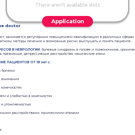
There aren't available slots
Application
he doctor
ст, занимается регулярным повышением квалификации в различных сферах 
агнозы, методы лечения и возможные риски, выслушать и понять пациента.
ЕСОВ В НЕВРОЛОГИИ:
болевые синдромы в голове и позвоночнике, хроничес
а, тревожные, депрессивные расстройства, панические атаки.
ИЕ ПАЦИЕНТОВ ОТ 18 лет с:
и болями
и внимания
 конечностях
ем и слабостью в конечностях
ю и утомляемостью
вными расстройствами, паническими атаками
а