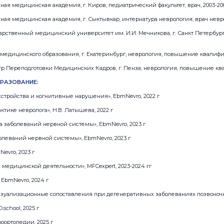
ая медицинская академия, г. Киров, педиатрический факультет, врач, 2003-200
ая медицинская академия, г. Сыктывкар, интернатура неврология, врач неврол
арственный медицинский университет им. И.И. Мечникова, г. Санкт Петербур
медицинского образования, г. Екатеринбург, неврология, повышение квалифик
 Переподготовки Медицинских Кадров, г. Пенза, неврология, повышение ква
РАЗОВАНИЕ:
тройства и когнитивные нарушения», EbmNevro, 2022 г
тике невролога», Н.В. Латышева, 2022 г
а заболеваний нервной системы», EbmNevro, 2023 г
олеваний нервной системы», EbmNevro, 2023 г
evro, 2023 г
медицинской деятельности», MFCexpert, 2023-2024 гг
 EbmNevro, 2024 г
изуализационные сопоставления при дегенеративных заболеваниях позвоночни
school, 2025 г
ортопедии, 2025 г