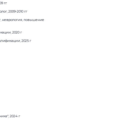
9 гг
ог, 2009-2010 гг
г, неврология, повышение
ации, 2020 г
лификации, 2025 г
ка", 2024 г