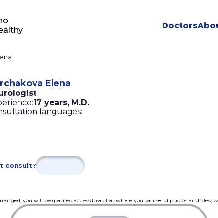
ho
Doctors
Abou
ealthy
lena
rchakova Elena
urologist
erience:
17 years
,
M.D.
sultation languages:
t consult?
 arranged, you will be granted access to a chat where you can send photos and files, 