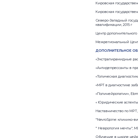
Кировская государственн
Кировская государственн
Северо-Западный госуд
квалификации, 2015 г
Центр дополнительного 
Межрегиональный Центр
ДОПОЛНИТЕЛЬНОЕ ОБ
«Экстрапирамидные расс
«Антидепрессанты в прак
«Топическая диагностик
«МРТ в диагностике заб
«Полинейропатии», EbmN
« Юридические аспекты 
Наставничество по MPT,
"NevroSpine: клинико-в
" Неврология мечты", MD.
Обучение в школе нейро