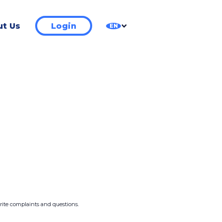
t Us
Login
EN
write complaints and questions.