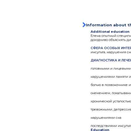
Information about t
Additional education
Елена опытный специли
доходчиво объяснять ди
СФЕРА ОСОБЫХ ИНТЕР
инсульта, нарушения сн
ДИАГНОСТИКА И ЛЕЧЕН
головными и лицевым
нарушениями памяти 
болью в позвоночнике и
онемением, покалывани
хронической усталость
тревожными, депресси
нарушениями сна
последствиями инсульт
Education