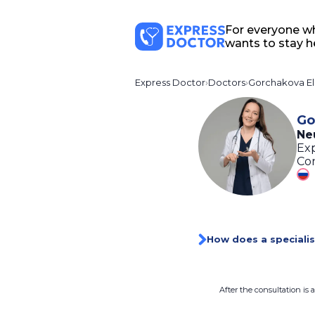
For everyone w
wants to stay h
Express Doctor
Doctors
Gorchakova E
Go
Ne
Exp
Con
How does a specialis
After the consultation is