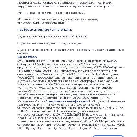
Леонид специализируется на эндоскопической диагностике и
хирургических вмешательствах на желудочно-кишечном тракте.
Миниинвазивное лечение раннего рака ЖКТ.
Использование экспертных эндоскопических систем,
электрохирургических станций.
Профессиональные компетенции:
Эндоскопическая резекция слизистой оболочки
Эндоскопическая подслизистая диссекция
Эндоскопическое стентирование , установка вакумных аспирационных
систем
Education
2017 – диплом с отличием по специальности «Педиатрия»,ФГБОУ ВО
Сибирский ГМУ Минздрава России, Томск2019 – клиническая
ординатура по специальности «Детская хирургия»,ФГБОУ ВО Сибирский
ГМУ Минздрава России2019 – профессиональная переподготовка по
специальности «Эндоскопия»,ФГБОУ ВО Сибирский ГМУ Минздрава
России2019 – профессиональная переподготовка по специальности
«Детская урология-андрология», в ООО «Многопрофильная академия
развития и технологий»2022 – аспирантура по специальности
«Клиническая медицина»,ФГБОУ ВО Сибирский ГМУ Минздрава
России2023 – защита кандидатской диссертации на тему «Клинико-
метаболическая характеристика недоношенных новорожденных с
некротизирующим энтероколитом», ФГБОУ ВО Сибирский ГМУ
Минздрава России
Повышение квалификации:
НМИЦ им. В.А. Алмазова,
технические и клинические аспекты эндоскопической
ультрасонографии при заболеваниях панкреато-билиарной зоны, 2022
г.НМИЦ онкологии им. Н.Н. Блохина, эндоскопическая
ультрасонография органов ЖКТ, 2021г.СибГМУ, надлежащая клиническая
практика. Основы доказательной медицины и методология
планирования клинических исследований, 2018 г.СибГМУ, разработка и
сопровождение онлайн-курса для обучения медицинских специалистов,
2019 г.Kyung Hee University Medical Center (Сеул), 2025 г., стажировка