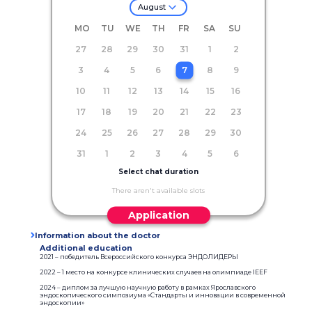
August
MO
TU
WE
TH
FR
SA
SU
27
28
29
30
31
1
2
3
4
5
6
7
8
9
10
11
12
13
14
15
16
17
18
19
20
21
22
23
24
25
26
27
28
29
30
31
1
2
3
4
5
6
Select chat duration
There aren't available slots
Application
Information about the doctor
Additional education
2021 – победитель Всероссийского конкурса ЭНДОЛИДЕРЫ
2022 – 1 место на конкурсе клинических случаев на олимпиаде IEEF
2024 – диплом за лучшую научную работу в рамках Ярославского
эндоскопического симпозиума «Стандарты и инновации в современной
эндоскопии»