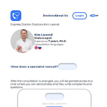
Doctors
About Us
Login
EN
Express Doctor
Doctors
Kim Leonid
Kim Leonid
Endoscopist
Experience:
7 years
,
Ph.D.
Consultation languages:
How does a specialist consult?
After the consultation is arranged, you will be granted access to a
chat where you can send photos and files, write complaints and
questions.
Select date and time