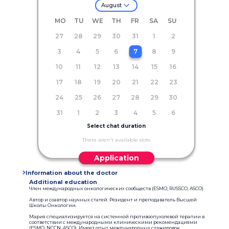
August
MO
TU
WE
TH
FR
SA
SU
27
28
29
30
31
1
2
3
4
5
6
7
8
9
10
11
12
13
14
15
16
17
18
19
20
21
22
23
24
25
26
27
28
29
30
31
1
2
3
4
5
6
Select chat duration
There aren't available slots
Application
Information about the doctor
Additional education
Член международных онкологических сообществ (ESMO, RUSSCO, ASCO)
Автор и соавтор научных статей. Резидент и преподаватель Высшей
Школы Онкологии.
Мария специализируется на системной противоопухолевой терапии в
соответствии с международными клиническими рекомендациями
(ESMO, NCCN, ASCO). Имеет опыт международных стажировок,