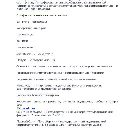
сертификаций профессиональных сообществ, а также активной
клинической работы в области симптоматической, сопроводительной и
паллиативной помощи.
Профессиональные компетенции:
рак молочной железы
колоректальный рак
рак желудка
рак печени
рак легкого
другие солидные опухоли
Получение второго мнения
Оценка эффективности и токсичности терапии, коррекция лечения
Проведение симптоматической и сопроводительной терапии
Ведение пациентов в паллиативной стадии заболевания
Междисциплинарное взаимодействие (хирурги, радиологи,
радиотерапевты, паллиативная служба)
Коррекция болевого синдрома
Коррекция тошноты и рвоты, нутритивная поддержка, проблема потери
веса
Education
Санкт-Петербургский государственный университет Медицинский
факультет, "Лечебное дело" 2023 г.
Первый Санкт-Петербургский государственный медицинский
университет им. И.П. Павлова Ординатура, Онкология 2025 г.