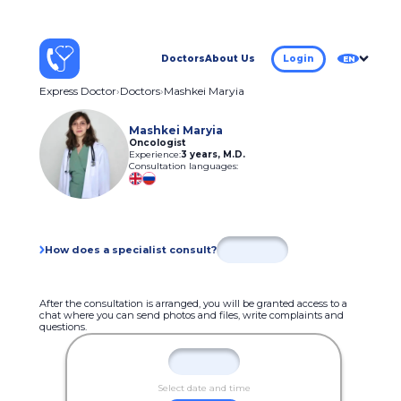
Doctors
About Us
Login
EN
Express Doctor
Doctors
Mashkei Maryia
Mashkei Maryia
Oncologist
Experience:
3 years
,
M.D.
Consultation languages:
How does a specialist consult?
After the consultation is arranged, you will be granted access to a
chat where you can send photos and files, write complaints and
questions.
Select date and time