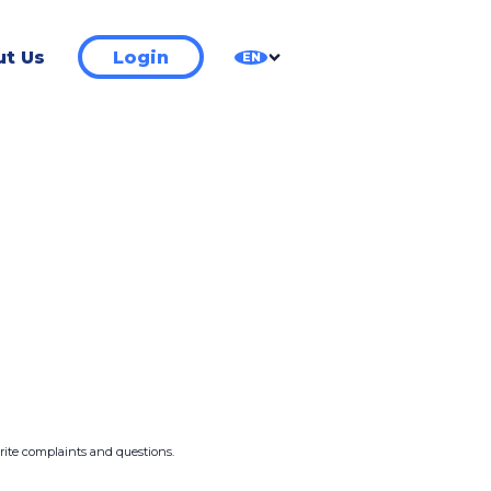
t Us
Login
EN
write complaints and questions.