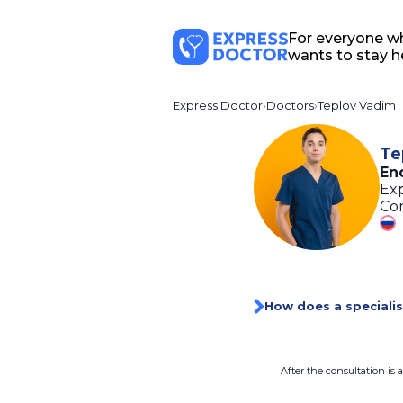
For everyone w
wants to stay h
Express Doctor
Doctors
Teplov Vadim
Te
En
Exp
Con
How does a specialis
After the consultation is