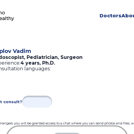
ho
Doctors
Abou
ealthy
plov Vadim
doscopist, Pediatrician, Surgeon
erience:
4 years
,
Ph.D.
sultation languages:
t consult?
 arranged, you will be granted access to a chat where you can send photos and files, 