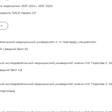
 эндоскопии «IEEF 2024», «IEEF 2025»
роекта "ERCP Masters 2.0"
re
тельский медицинский университет (г. Н. Новгород), специалитет
й, Средний балл 5,0
ый исследовательский медицинский университет имени Н.И. Пирогова (г. Мо
редний балл 4,8
ый исследовательский медицинский университет имени Н.И. Пирогова (г. Мо
подготовка