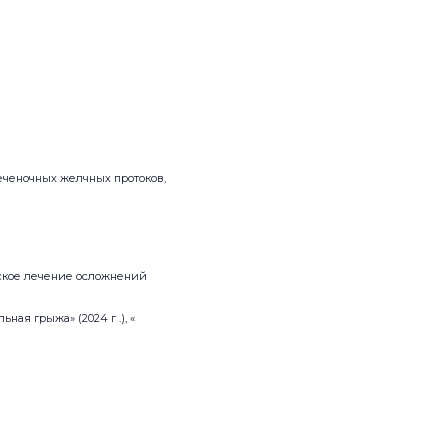
печеночных желчных протоков,
еское лечение осложнений
ая грыжа» (2024 г .), «