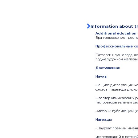
Information about t
Additional education
Врач-эндоскопист, дестк
Профессиональные ко
Патология пищевода, же
поджелудочной железы
Достижения:
Наука
•Защита диссертации н
ожогов пищевода дисков
•Соавтор клинических р
Гастроэзофагеальная реф
•Автор 25 публикаций (и
Награды
• Лауреат премии имен
исследований в детской