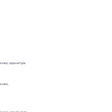
сква), ординатура
сква),