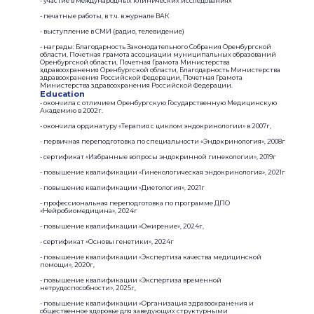
- участие в международных клинических исследованиях
- печатные работы, в т.ч. в журнале ВАК
- выступление в СМИ (радио, телевидение)
- награды: Благодарность Законодательного Собрания Оренбургской
области, Почетная грамота ассоциации муниципальных образований
Оренбургской области, Почетная Грамота Министерства
здравоохранения Оренбургской области, Благодарность Министерства
здравоохранения Российской Федерации, Почетная Грамота
Министерства здравоохранения Российской Федерации.
Education
- окончила с отличием Оренбургскую Государственную Медицинскую
Академию в 2002г.
- окончила ординатуру «Терапия с циклом эндокринологии» в 2007г,
- первичная переподготовка по специальности «Эндокринология», 2008г
- сертификат «Избранные вопросы эндокринной гинекологии», 2019г
- повышение квалификации «Гинекологическая эндокринология», 2021г
- повышение квалификации «Диетология», 2021г
- профессиональная переподготовка по программе ДПО
«Нейробиомедицина», 2024г
- повышение квалификации «Ожирение», 2024г,
- сертификат «Основы генетики», 2024г
- повышение квалификации «Экспертиза качества медицинской
помощи», 2020г,
- повышение квалификации «Экспертиза временной
нетрудоспособности», 2025г,
- повышение квалификации «Организация здравоохранения и
общественное здоровье для заведующих структурными