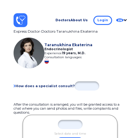
Doctors
About Us
Login
EN
Express Doctor
Doctors
Taranukhina Ekaterina
Taranukhina Ekaterina
Endocrinologist
Experience:
19 years
,
M.D.
Consultation languages:
How does a specialist consult?
After the consultation is arranged, you will be granted access to a
chat where you can send photos and files, write complaints and
questions.
Select date and time