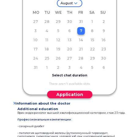
August
MO
TU
WE
TH
FR
SA
SU
27
28
29
30
31
1
2
3
4
5
6
7
8
9
10
11
12
13
14
15
16
17
18
19
20
21
22
23
24
25
26
27
28
29
30
31
1
2
3
4
5
6
Select chat duration
There aren't available slots
Application
Information about the doctor
Additional education
Врач-эндокринолог высшей квалификационной категории, стаж 23 года.
Профессиональные компетенции:
- сахарный диабет
- патология щитовидной железы (аутоиммунный тиреоидит,
гипотиреоз, тиреотоксикоз, узловой зоб, рак щитовидной железы)