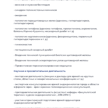
- женское и мужское бесплодие
- синдром поликистозных яичников
- ожирение
- патология паращитовидных желез (аденомы, гиперпаратиреоз,
гипопаратиреоз)
- патология гипофиза (аденома гипофиза, пролактинома, акромегалия,
болезнь Иценко-Кушинга, несахарный диабет и т д)
- патология надпочечников (аденома, феохромоцитома, первичный
гиперальдостеронизм и т .д.)
- гинекомастия
- гестационный сахарный диабет
- Владение техникой пункционной биопсии щитовидной железы
- Владение техникой склеротерапии узлов щитовидной железы
- Превентивная персонализированная медицина
Научная и просветительная деятельность:
- лекторская деятельность (лекции и доклады для врачей на круглых
столах, областных и межрегиональных конференциях и т.д.)
- экспертное консультирование врачей эндокринологов города и области
в формате «врач – врач» в рамках телемедицинских консультаций,
- преподавательская деятельность (ассистент кафедры «Факультетской
терапии с курсом эндокринологии» , 2018-2019гг)
- участие в практической подготовке врачей ординаторов
эндокринологов ОрГМУ.