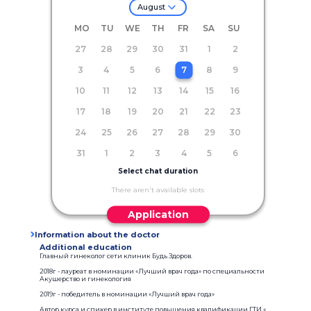
August
MO
TU
WE
TH
FR
SA
SU
27
28
29
30
31
1
2
3
4
5
6
7
8
9
10
11
12
13
14
15
16
17
18
19
20
21
22
23
24
25
26
27
28
29
30
31
1
2
3
4
5
6
Select chat duration
There aren't available slots
Application
Information about the doctor
Additional education
Главный гинеколог сети клиник Будь Здоров.
2018г - лауреат в номинации «Лучший врач года» по специальности
Акушерство и гинекология
2019г - победитель в номинации «Лучший врач года»
Автор курса и спикер в институте повышения квалификации ГТИ «