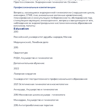
Просто о сложном. Эндокринная гинекология. Основы».
Профессиональные компетенции:
Вопросы, касающиеся эндокринной гинекологии ( нарушения цикла,
аменореи, СПКЯ, пня, аномальные маточные кровотечения),
планирование и консультации по беременности, обследование пар,
стимуляции овуляции, онкоскрининг, вопросы о вакцинации от впч,
наблюдение за эндометриодными кистами яичников, образования
яичников, полипы
Education
2013
Российский университет дружбы народов, Москва
Медицинский, Лечебное дело
2015
Ординатура
РУДН, Акушерство и гинекология
Дополнительное обучение:
2022
Лазерная хирургия
Университет постдипломного профессионального образования
2021 Эстетическая гинекология в косметологии
Акнауцер , Акушерство и гинекология
2016 Московская школа акушера - гинеколога
Минздрав , Акушерство и гинекология
2016 Антитромботическая терапия