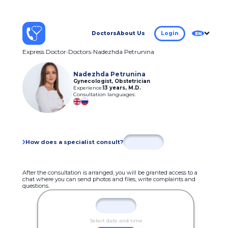
Doctors
About Us
Login
EN
Express Doctor
Doctors
Nadezhda Petrunina
Nadezhda Petrunina
Gynecologist, Obstetrician
Experience:
13 years
,
M.D.
Consultation languages:
How does a specialist consult?
After the consultation is arranged, you will be granted access to a
chat where you can send photos and files, write complaints and
questions.
Select date and time