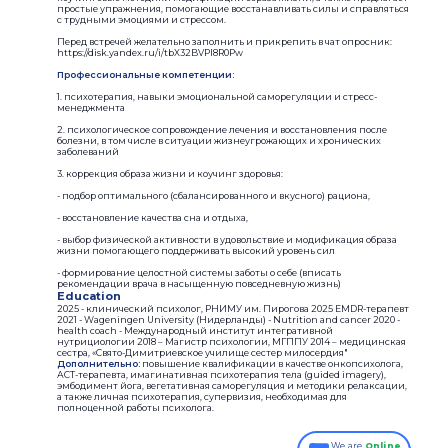
простые упражнения, помогающие восстанавливать силы и справляться
с трудными эмоциями и стрессом.
Перед встречей желательно заполнить и прикрепить в чат опросник:
https://disk.yandex.ru/i/tbX32BVPI8R0Pw
Профессиональные компетенции:
1. психотерапия, навыки эмоциональной саморегуляции и стресс-
менеджмента
2. психологическое сопровождение лечения и восстановления после
болезни, в том числе в ситуации жизнеугрожающих и хронических
заболеваний
3. коррекция образа жизни и коучинг здоровья:
- подбор оптимального (сбалансированного и вкусного) рациона,
- восстановление качества сна и отдыха,
- выбор физической активности в удовольствие и модификация образа
жизни помогающего поддерживать высокий уровень сил
- формирование целостной системы заботы о себе (вписать
рекомендации врача в насыщенную повседневную жизнь)
Education
2025 - клинический психолог, РНИМУ им. Пирогова 2025 EMDR-терапевт
2021 - Wageningen University (Нидерланды) - Nutrition and cancer 2020 -
health coach - Международный институт интегративной
нутрициологии 2018 – Магистр психологии, МГППУ 2014 – медицинская
сестра, «Свято-Димитриевское училище сестер милосердия"
Дополнительно:
повышение квалификации в качестве онкопсихолога,
АСТ-терапевта, имагинативная психотерапия тела (guided imagery),
эмбодимент йога, вегетативная саморегуляция и методики релаксации,
а также личная психотерапия, супервизия, необходимая для
полноценной работы психолога.
We are
Online