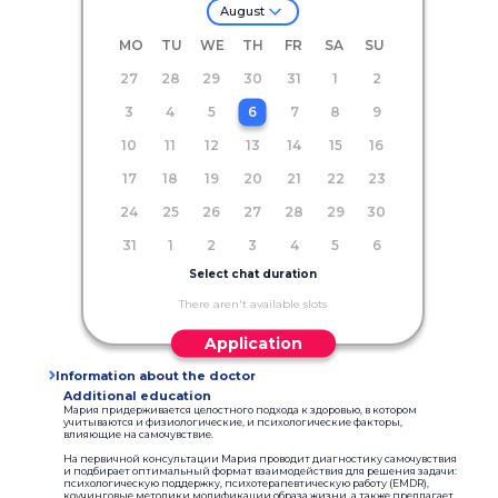
August
MO
TU
WE
TH
FR
SA
SU
27
28
29
30
31
1
2
3
4
5
6
7
8
9
10
11
12
13
14
15
16
17
18
19
20
21
22
23
24
25
26
27
28
29
30
31
1
2
3
4
5
6
Select chat duration
There aren't available slots
Application
Information about the doctor
Additional education
Мария придерживается целостного подхода к здоровью, в котором
учитываются и физиологические, и психологические факторы,
влияющие на самочувствие.
На первичной консультации Мария проводит диагностику самочувствия
и подбирает оптимальный формат взаимодействия для решения задачи:
психологическую поддержку, психотерапевтическую работу (EMDR),
коучинговые методики модификации образа жизни, а также предлагает