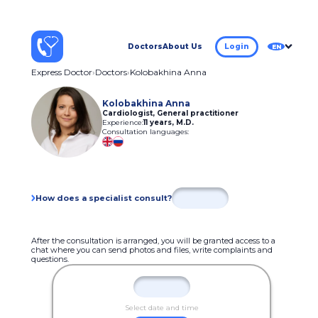
Doctors
About Us
Login
EN
Express Doctor
Doctors
Kolobakhina Anna
Kolobakhina Anna
Cardiologist, General practitioner
Experience:
11 years
,
M.D.
Consultation languages:
How does a specialist consult?
After the consultation is arranged, you will be granted access to a
chat where you can send photos and files, write complaints and
questions.
Select date and time