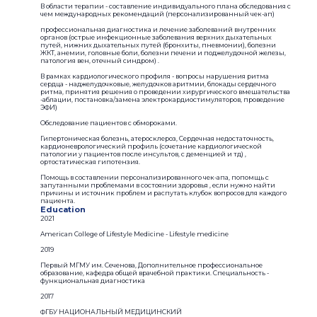
В области терапии - составление индивидуального плана обследования с
чем международных рекомендаций (персонализированный чек-ап)
профессиональная диагностика и лечение заболеваний внутренних
органов (острые инфекционные заболевания верхних дыхательных
путей, нижних дыхательных путей (бронхиты, пневмонии), болезни
ЖКТ, анемии, головные боли, болезни печени и поджелудочной железы,
патология вен, отечный синдром) .
В рамках кардиологического профиля - вопросы нарушения ритма
сердца - наджелудочковые, желудочков аритмии, блокады сердечного
ритма, принятия решения о проведении хирургического вмешательства
-аблации, постановка/замена электрокардиостимуляторов, проведение
ЭФИ)
Обследование пациентов с обмороками.
Гипертоническая болезнь, атеросклероз, Сердечная недостаточность,
кардионеврологический профиль (сочетание кардиологической
патологии у пациентов после инсультов, с деменцией и тд) ,
ортостатическая гипотензия.
Помощь в составлении персонализированного чек-апа, попомщь с
запутанными проблемами в состоянии здоровья , если нужно найти
причины и источник проблем и распутать клубок вопросов для каждого
пациента.
Education
2021
American College of Lifestyle Medicine - Lifestyle medicine
2019
Первый МГМУ им. Сеченова, Дополнительное профессиональное
образование, кафедра общей врачебной практики. Специальность -
функциональная диагностика
2017
ФГБУ НАЦИОНАЛЬНЫЙ МЕДИЦИНСКИЙ