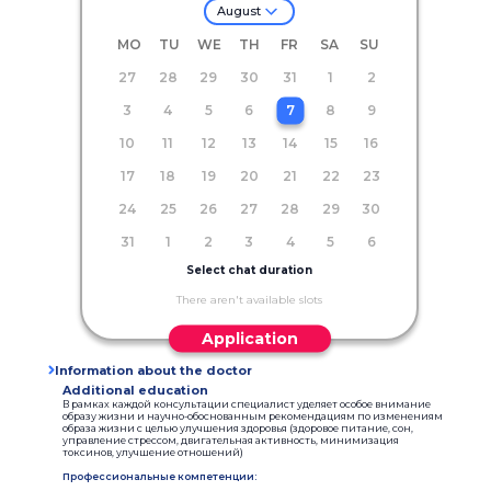
August
MO
TU
WE
TH
FR
SA
SU
27
28
29
30
31
1
2
3
4
5
6
7
8
9
10
11
12
13
14
15
16
17
18
19
20
21
22
23
24
25
26
27
28
29
30
31
1
2
3
4
5
6
Select chat duration
There aren't available slots
Application
Information about the doctor
Additional education
В рамках каждой консультации специалист уделяет особое внимание
образу жизни и научно-обоснованным рекомендациям по изменениям
образа жизни с целью улучшения здоровья (здоровое питание, сон,
управление стрессом, двигательная активность, минимизация
токсинов, улучшение отношений)
Профессиональные компетенции: