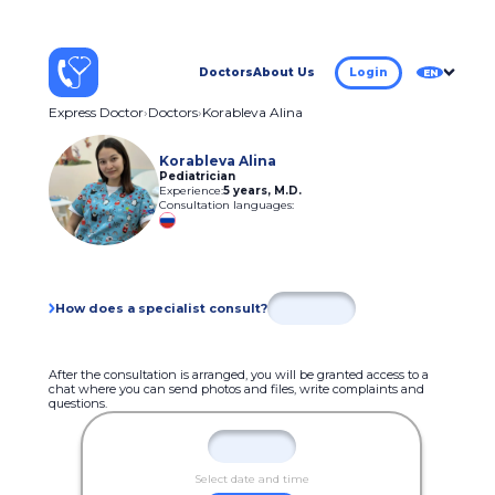
Doctors
About Us
Login
EN
Express Doctor
Doctors
Korableva Alina
Korableva Alina
Pediatrician
Experience:
5 years
,
M.D.
Consultation languages:
How does a specialist consult?
After the consultation is arranged, you will be granted access to a
chat where you can send photos and files, write complaints and
questions.
Select date and time