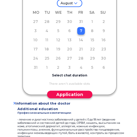
August
MO
TU
WE
TH
FR
SA
SU
27
28
29
30
31
1
2
3
4
5
6
7
8
9
10
11
12
13
14
15
16
17
18
19
20
21
22
23
24
25
26
27
28
29
30
31
1
2
3
4
5
6
Select chat duration
There aren't available slots
Application
Information about the doctor
Additional education
Профессиональные компетенции:
- лечение и диагностика заболеваний у детей с 0 до 18 лет (ведение
заболеваний и состояний детей до года, ОРВИ, кашель, высыпания на
коже, атопический дерматит, аллергия, кожные инфекции,
гельминтозы, анемия, функциональные расстройства пищеварения,
инфекции мочевыводящих путей, боль в животе), контроль за процессом
терапии,