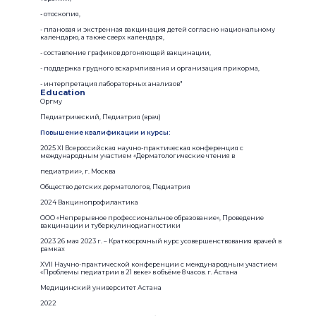
- отоскопия,
- плановая и экстренная вакцинация детей согласно национальному
календарю, а также сверх календаря,
- составление графиков догоняющей вакцинации,
- поддержка грудного вскармливания и организация прикорма,
- интерпретация лабораторных анализов"
Education
Оргму
Педиатрический, Педиатрия (врач)
Повышение квалификации и курсы:
2025 XI Всероссийская научно-практическая конференция с
международным участием «Дерматологические чтения в
педиатрии», г. Москва
Общество детских дерматологов, Педиатрия
2024 Вакцинопрофилактика
ООО «Непрерывное профессиональное образование», Проведение
вакцинации и туберкулинодиагностики
2023 26 мая 2023 г. – Краткосрочный курс усовершенствования врачей в
рамках
XVII Научно-практической конференции с международным участием
«Проблемы педиатрии в 21 веке» в объёме 8 часов. г. Астана
Медицинский университет Астана
2022