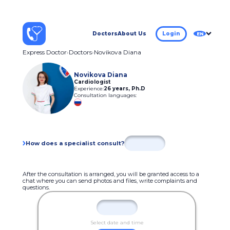
Doctors
About Us
Login
EN
Express Doctor
Doctors
Novikova Diana
Novikova Diana
Cardiologist
Experience:
26 years
,
Ph.D
Consultation languages:
How does a specialist consult?
After the consultation is arranged, you will be granted access to a
chat where you can send photos and files, write complaints and
questions.
Select date and time