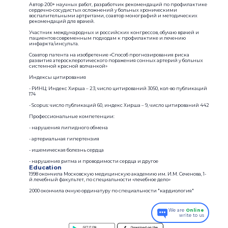
Автор 200+ научных работ, разработчик рекомендаций по профилактике
сердечно-сосудистых осложнений у больных хроническими
воспалительными артритами, соавтор монографий и методических
рекомендаций для врачей.
Участник международных и российских конгрессов, обучаю врачей и
пациентов современным подходам к профилактике и лечению
инфаркта/инсульта.
Соавтор патента на изобретение «Способ прогнозирования риска
развития атеросклеротического поражения сонных артерий у больных
системной красной волчанкой»
Индексы цитирования
- РИНЦ: Индекс Хирша – 23; число цитирований 3050, кол-во публикаций
174
- Scopus: число публикаций 60, индекс Хирша – 9, число цитирований 442
Профессиональные компетенции:
- нарушения липидного обмена
- артериальная гипертензия
- ишемическая болезнь сердца
- нарушения ритма и проводимости сердца и другое
Education
1998 окончила Московскую медицинскую академию им. И.М. Сеченова, 1-
й лечебный факультет, по специальности «лечебное дело»
2000 окончила очную ординатуру по специальности "кардиология"
We are
Online
write to us