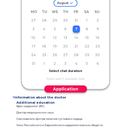
August
MO
TU
WE
TH
FR
SA
SU
27
28
29
30
31
1
2
3
4
5
6
7
8
9
10
11
12
13
14
15
16
17
18
19
20
21
22
23
24
25
26
27
28
29
30
31
1
2
3
4
5
6
Select chat duration
There aren't available slots
Application
Information about the doctor
Additional education
Врач-кардиолог (18+)
Доктор медицинских наук.
Сооснователь Центра лечения суставов и сердца.
Член Российского и Европейского кардиологических обществ