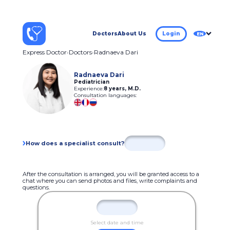
Doctors
About Us
Login
EN
Express Doctor
Doctors
Radnaeva Dari
Radnaeva Dari
Pediatrician
Experience:
8 years
,
M.D.
Consultation languages:
How does a specialist consult?
After the consultation is arranged, you will be granted access to a
chat where you can send photos and files, write complaints and
questions.
Select date and time