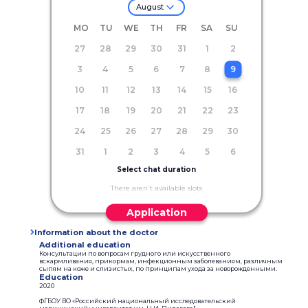
August
MO
TU
WE
TH
FR
SA
SU
27
28
29
30
31
1
2
3
4
5
6
7
8
9
10
11
12
13
14
15
16
17
18
19
20
21
22
23
24
25
26
27
28
29
30
31
1
2
3
4
5
6
Select chat duration
There aren't available slots
Application
Information about the doctor
Additional education
Консультации по вопросам грудного или искусственного
вскармливания, прикормам, инфекционным заболеваниям, различным
сыпям на коже и слизистых, по принципам ухода за новорожденными.
Education
2020
ФГБОУ ВО «Российский национальный исследовательский