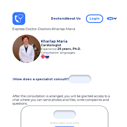
Doctors
About Us
Login
EN
Express Doctor
Doctors
Kharlap Maria
Kharlap Maria
Cardiologist
Experience:
26 years
,
Ph.D.
Consultation languages:
How does a specialist consult?
After the consultation is arranged, you will be granted access to a
chat where you can send photos and files, write complaints and
questions.
Select date and time