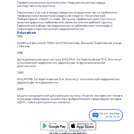
Профессиональные компетенции: Нарушения ритма сердца,
наследственные аритмии
Принимает участие в международном сотрудничестве по проблемам
профилактики внезапной сердечной смерти с Генетической
Лабораторией «Health in code», Испания; проблемам диагностики и
лечения орфанных заболеваний, является членом рабочей группы
Европейского общества кардиологов по заболеваниям миокарда и
перикарда и аритмогенной кардиомиопатии.
Education
1996
лечебный факультет ММА им.И.М.Сеченова, Большая Пироговская улица,
г.Москва
1998
функциональная диагностика КНЦ РАН, 3-я Черепковская 15-А. Институт
клинической кардиологии, ординатура по функциональной
диагностике
2000
КНЦ МЗ РФ, 3-я Черепковская 15-А. Институт клинической кардиологии,
ординатура по кардиологии
2008
защита кандидатской диссертации на тему «Анализ экспрессии генов в
миокарде предсердия пациентов с фибрилляцией предсердий методов
кДНК – транскрипционных матриц».
We are
Online
write to us
We care about your personal data, so it is
important to install our mobile application