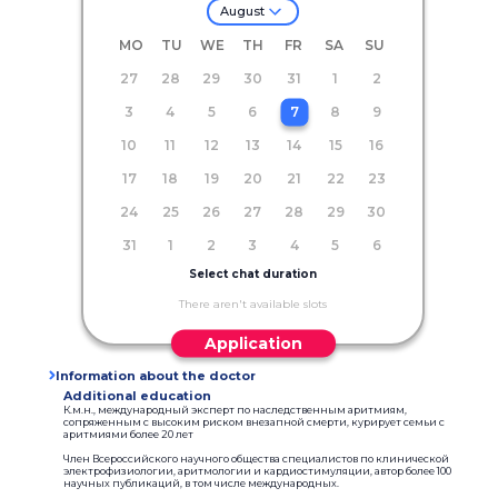
August
MO
TU
WE
TH
FR
SA
SU
27
28
29
30
31
1
2
3
4
5
6
7
8
9
10
11
12
13
14
15
16
17
18
19
20
21
22
23
24
25
26
27
28
29
30
31
1
2
3
4
5
6
Select chat duration
There aren't available slots
Application
Information about the doctor
Additional education
К.м.н., международный эксперт по наследственным аритмиям,
сопряженным с высоким риском внезапной смерти, курирует семьи с
аритмиями более 20 лет
Член Всероссийского научного общества специалистов по клинической
электрофизиологии, аритмологии и кардиостимуляции, автор более 100
научных публикаций, в том числе международных.