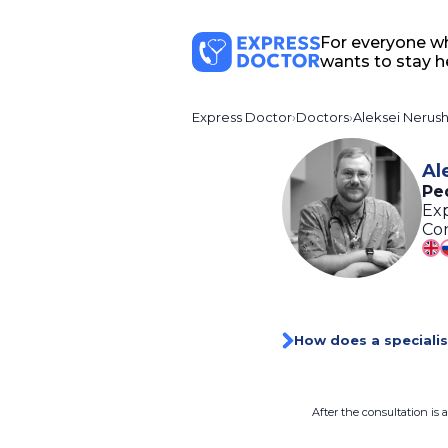
For everyone w
wants to stay h
Express Doctor
Doctors
Aleksei Nerush
Al
Ped
Exp
Con
How does a specialis
After the consultation is