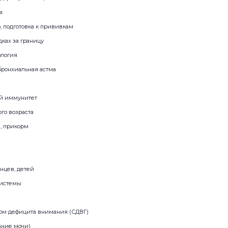
я
 подготовка к прививкам
ках за границу
ология
бронхиальная астма
ый иммунитет
го возраста
, прикорм
нцев, детей
системы
ром дефицита внимания (СДВГ)
ание мочи)