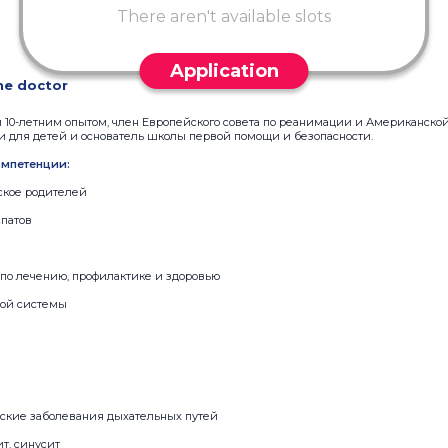
There aren't available slots
Application
he doctor
 10-летним опытом, член Европейского совета по реанимации и Американско
и для детей и основатель школы первой помощи и безопасности.
мпетенции:
ское родителей
патов
по лечению, профилактике и здоровью
ной системы
еские заболевания дыхательных путей
т, синусит