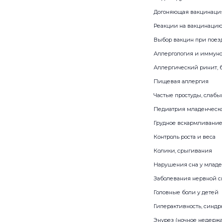
Догоняющая вакцинаци
Реакции на вакцинацию,
Выбор вакцин при поезд
Аллергология и иммун
Аллергический ринит, 
Пищевая аллергия
Частые простуды, слаб
Педиатрия младенческо
Грудное вскармливание
Контроль роста и веса
Колики, срыгивания
Нарушения сна у младе
Заболевания нервной 
Головные боли у детей
Гиперактивность, синд
Энурез (ночное недерж