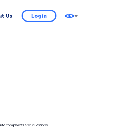
t Us
Login
EN
write complaints and questions.