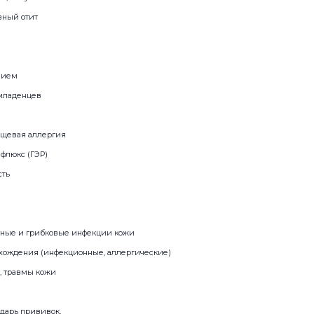
вный отит
нием
младенцев
ищевая аллергия
флюкс (ГЭР)
сть
ьные и грибковые инфекции кожи
хождения (инфекционные, аллергические)
, травмы кожи
дарь прививок,