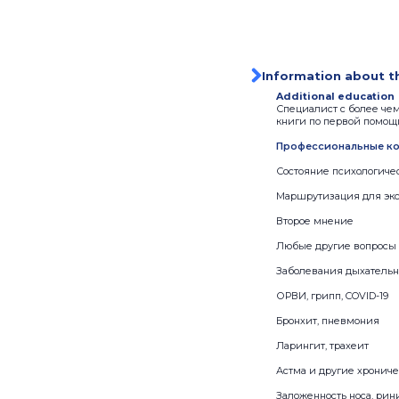
Information about t
Additional education
Специалист с более чем
книги по первой помощ
Профессиональные ко
Состояние психологиче
Маршрутизация для экс
Второе мнение
Любые другие вопросы 
Заболевания дыхатель
ОРВИ, грипп, COVID-19
Бронхит, пневмония
Ларингит, трахеит
Астма и другие хронич
Заложенность носа, рини