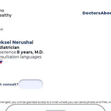
ho
Doctors
Abou
ealthy
ai
eksei Nerushai
iatrician
erience:
8 years
,
M.D.
sultation languages:
t consult?
 arranged, you will be granted access to a chat where you can send photos and files, 