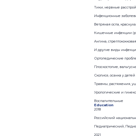
Тики, нервные расстрой
Инфекционные заболев
Ветряная оспа, краснуха
Кишечные инфекции (ро
Ангина, стрептококкова
И другие виды инфекци
Ортопедические проб
Плоскостопие, вальгусн
Сколиоз, осанка у детей
Травмы, растяжения, 
Урологические и гинек
Воспалительные
Education
2018
Российский национальн
Педиатрический, Педи
2021