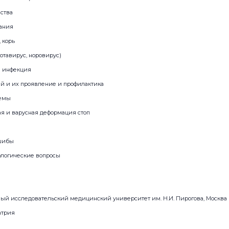
ства
ания
, корь
тавирус, норовирус)
я инфекция
й и их проявление и профилактика
лемы
ая и варусная деформация стоп
ушибы
ологические вопросы
ый исследовательский медицинский университет им. Н.И. Пирогова, Москва
атрия