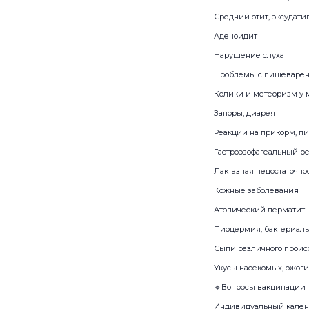
Средний отит, эксудати
Аденоидит
Нарушение слуха
Проблемы с пищеваре
Колики и метеоризм у 
Запоры, диарея
Реакции на прикорм, п
Гастроэзофагеальный ре
Лактазная недостаточно
Кожные заболевания
Атопический дерматит
Пиодермия, бактериал
Сыпи различного проис
Укусы насекомых, ожоги
🔹Вопросы вакцинации
Индивидуальный кален