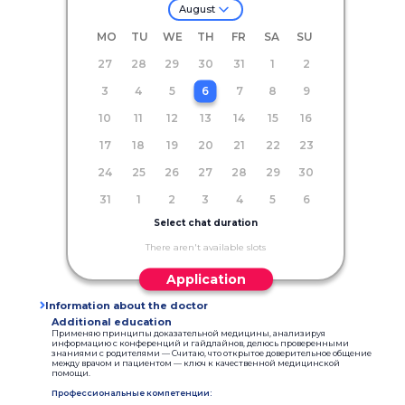
August
MO
TU
WE
TH
FR
SA
SU
27
28
29
30
31
1
2
3
4
5
6
7
8
9
10
11
12
13
14
15
16
17
18
19
20
21
22
23
24
25
26
27
28
29
30
31
1
2
3
4
5
6
Select chat duration
There aren't available slots
Application
Information about the doctor
Additional education
Применяю принципы доказательной медицины, анализируя
информацию с конференций и гайдлайнов, ​делюсь проверенными
знаниями с родителями — Считаю, что открытое доверительное общение
между врачом и пациентом — ключ к качественной медицинской
помощи.
Профессиональные компетенции: