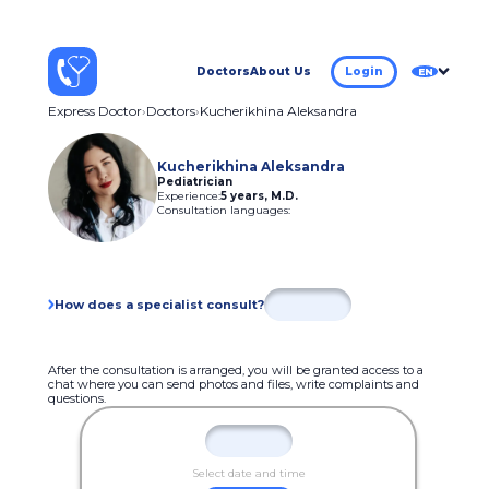
Doctors
About Us
Login
EN
Express Doctor
Doctors
Kucherikhina Aleksandra
Kucherikhina Aleksandra
Pediatrician
Experience:
5 years
,
M.D.
Consultation languages:
How does a specialist consult?
After the consultation is arranged, you will be granted access to a
chat where you can send photos and files, write complaints and
questions.
Select date and time