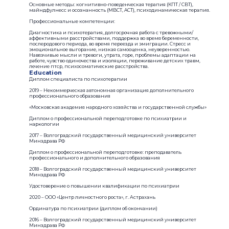
Основные методы: когнитивно-поведенческая терапия (КПТ / CBT),
майндфулнесс и осознанность (MBCT, ACT), психодинамическая терапия.
Профессиональные компетенции:
Диагностика и психотерапия, долгосрочная работа с тревожными/
аффективными расстройствами, поддержка во время беременности,
послеродового периода, во время переезда и эмиграции. Стресс и
эмоциональное выгорание, низкая самооценка, неуверенностью.
Навязчивые мысли и тревоги, утрата, горе, проблемы адаптации на
работе, чувство одиночества и изоляции, переживание детских травм,
лечение птср, психосоматические расстройства.
Education
Диплом специалиста по психотерапии
2019 – Некоммерческая автономная организация дополнительного
профессионального образования​
«Московская академия народного хозяйства и государственной службы»
Диплом о профессиональной переподготовке по психиатрии и
наркологии
2017 – Волгоградский государственный медицинский университет
Минздрава РФ
Диплом о профессиональной переподготовке: преподаватель
профессионального и дополнительного образования
2018 – Волгоградский государственный медицинский университет
Минздрава РФ
Удостоверение о повышении квалификации по психиатрии
2020 – ООО «Центр личностного роста», г. Астрахань
Ординатура по психиатрии (диплом об окончании)
2016 – Волгоградский государственный медицинский университет
Минздрава РФ