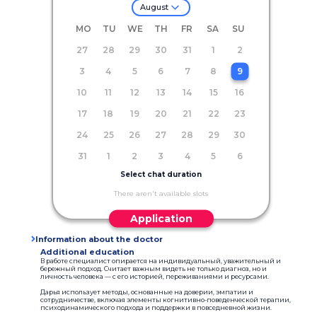
August
MO
TU
WE
TH
FR
SA
SU
27
28
29
30
31
1
2
3
4
5
6
7
8
9
10
11
12
13
14
15
16
17
18
19
20
21
22
23
24
25
26
27
28
29
30
31
1
2
3
4
5
6
Select chat duration
There aren't available slots
Application
Information about the doctor
Additional education
В работе специалист опирается на индивидуальный, уважительный и
бережный подход. Считает важным видеть не только диагноз, но и
личность человека — с его историей, переживаниями и ресурсами.
Дарья использует методы, основанные на доверии, эмпатии и
сотрудничестве, включая элементы когнитивно-поведенческой терапии,
психодинамического подхода и поддержки в повседневной жизни.