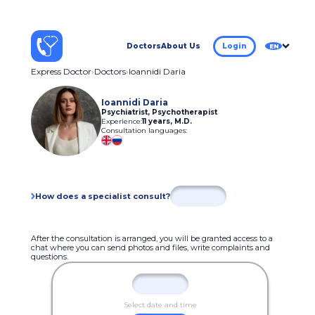
Doctors
About Us
Login
EN
Express Doctor
Doctors
Ioannidi Daria
Ioannidi Daria
Psychiatrist, Psychotherapist
Experience:
11 years
,
M.D.
Consultation languages:
How does a specialist consult?
After the consultation is arranged, you will be granted access to a
chat where you can send photos and files, write complaints and
questions.
Select date and time