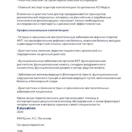
⁃ Член Российской Гастроэнтерологической Ассоциации
⁃ Главный эксперт в центре компетенции по целиакии АО Медси
В лечении и диагностике доктор придерживается принципов
доказательной медицины, опираясь на российские и зарубежные
клинические рекомендации: назначает только необходимые
исследования и препараты с доказанной эффективностью.
Профессиональные компетенции:
⁃ Острые и хронические воспалительные заболевания верхних отделов
ЖКТ: гастроэзофагельная рефлюксная болезнь, язвенная болезнь желудка
и двенадцатиперстной кишки, хронический гастрит;
⁃ Диагностика, лечение, ведение пациентов с целиакией и с
подозрением на данный диагноз;
⁃ Функциональные заболевания органов ЖКТ: функциональная
диспепсия, функциональная изжога, синдром раздраженного
кишечника, функциональная диарея и запор, вздутие живота;
⁃ Заболевания желчевыводящего (билиарного) тракта: функциональные
нарушения желчного пузыря и желчевыводящих путей, желчнокаменная
болезнь и билиарный сладж
⁃ Диагностика и лечение острых и хронических воспалительных
заболеваний кишечника
Кроме выше перечисленного, доктор оказывает помощь в
интерпретации результатов анализов, обследований, а также формирует
«второе» мнение в вопросах в рамках своей специальности.
Education
2020
МКНЦ им. А.С. Логинова
Гастроэнтерология
2018