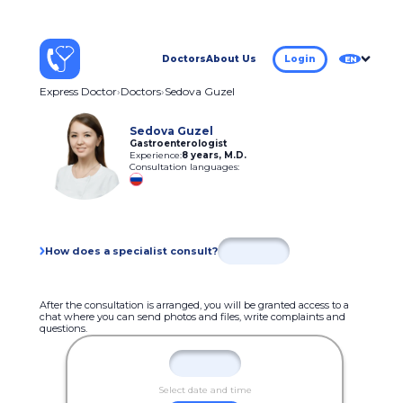
Doctors
About Us
Login
EN
Express Doctor
Doctors
Sedova Guzel
Sedova Guzel
Gastroenterologist
Experience:
8 years
,
M.D.
Consultation languages:
How does a specialist consult?
After the consultation is arranged, you will be granted access to a
chat where you can send photos and files, write complaints and
questions.
Select date and time