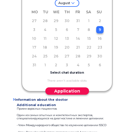
August
MO
TU
WE
TH
FR
SA
SU
27
28
29
30
31
1
2
3
4
5
6
7
8
9
10
11
12
13
14
15
16
17
18
19
20
21
22
23
24
25
26
27
28
29
30
31
1
2
3
4
5
6
Select chat duration
There aren't available slots
Application
Information about the doctor
Additional education
Прием взрослых пациентов.
Один из самых опытных и компетентных экспертов,
специализирующихся на диагностике и лечении целиакии:
⁃ Член Международного общества по изучению целиакии ISSCD