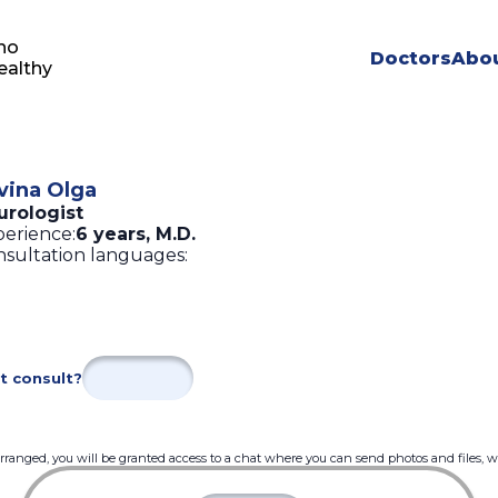
ho
Doctors
Abou
ealthy
vina Olga
urologist
erience:
6 years
,
M.D.
sultation languages:
t consult?
 arranged, you will be granted access to a chat where you can send photos and files, 