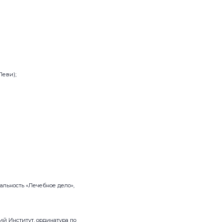
Леви);
льность «Лечебное дело»,
й Институт, ординатура по