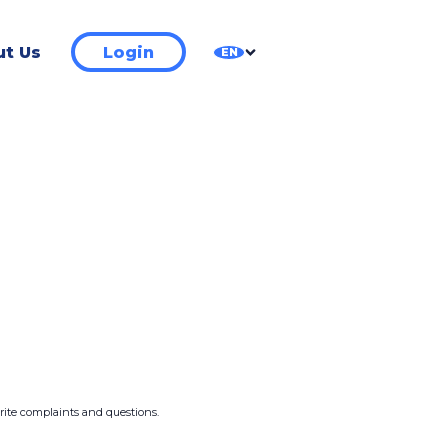
t Us
Login
EN
write complaints and questions.