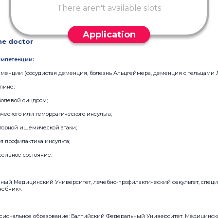
There aren't available slots
Application
he doctor
мпетенции:
менции (сосудистая деменция, болезнь Альцгеймера, деменция с тельцами 
пине;
болевой синдром;
еского или геморрагического инсульта;
иторной ишемической атаки;
я профилактика инсульта;
ссивное состояние.
нный Медицинский Университет, лечебно-профилактический факультет, специа
чебник».
сиональное образование: Балтийский Федеральный Университет, Медицински