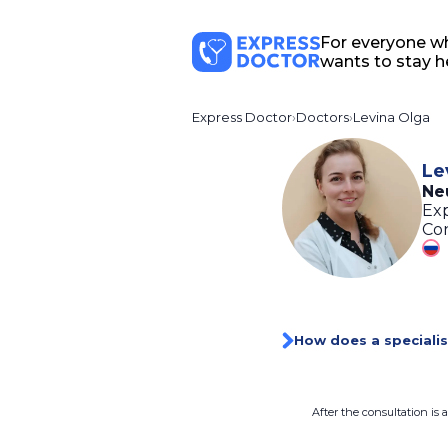
For everyone w
wants to stay h
Express Doctor
Doctors
Levina Olga
Le
Ne
Exp
Con
How does a specialis
After the consultation is