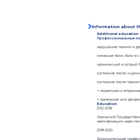
Information about t
Additional education
Профессиональные ко
нарушение памяти и де
головные боли, боли в с
хронический и острый 
состояние после ишемич
состояние после транз
+ первичная и вторична
+ тревожное или депре
Education
2012-2018
Уральский Государстве
квалификация «врач-ле
2018-2020
Дополнительное профес