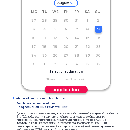
August
MO
TU
WE
TH
FR
SA
SU
27
28
29
30
31
1
2
3
4
5
6
7
8
9
10
11
12
13
14
15
16
17
18
19
20
21
22
23
24
25
26
27
28
29
30
31
1
2
3
4
5
6
Select chat duration
There aren't available slots
Application
Information about the doctor
Additional education
Профессиональные компетенции:
Диагностика и лечение эндокринных заболеваний: сахарный диабет 1 и
2т., ГСД, заболевания щитовидной железы (узловые образования,
тиреотоксикоз, гипотиреоз, подострый тиреоидит), нарушение
фосфорно-кальциевого обмена (остеопороз, послеоперационный
гипопаратиреоз, первичный гиперпаратиреоз), нейроэндокринные
заболевания, СПКЯ, мужской гипогонадизм.