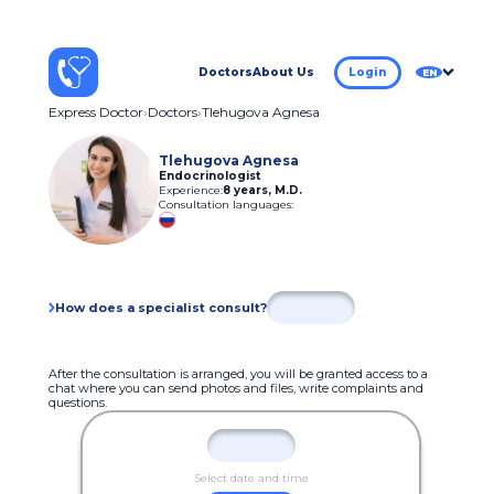
Doctors
About Us
Login
EN
Express Doctor
Doctors
Tlehugova Agnesa
Tlehugova Agnesa
Endocrinologist
Experience:
8 years
,
M.D.
Consultation languages:
How does a specialist consult?
After the consultation is arranged, you will be granted access to a
chat where you can send photos and files, write complaints and
questions.
Select date and time