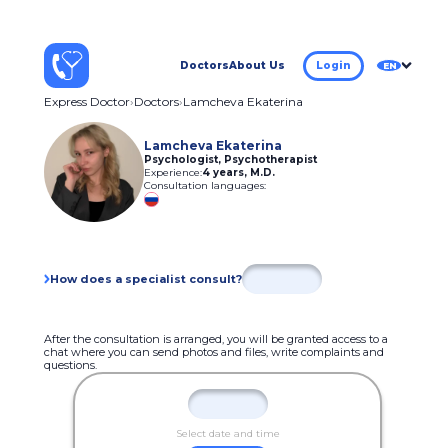
Doctors
About Us
Login
EN
Express Doctor
Doctors
Lamcheva Ekaterina
Lamcheva Ekaterina
Psychologist, Psychotherapist
Experience:
4 years
,
M.D.
Consultation languages:
How does a specialist consult?
After the consultation is arranged, you will be granted access to a
chat where you can send photos and files, write complaints and
questions.
Select date and time