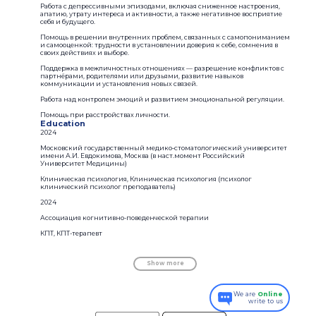
Работа с депрессивными эпизодами, включая сниженное настроения,
апатию, утрату интереса и активности, а также негативное восприятие
себя и будущего.
Помощь в решении внутренних проблем, связанных с самопониманием
и самооценкой: трудности в установлении доверия к себе, сомнения в
своих действиях и выборе.
Поддержка в межличностных отношениях — разрешение конфликтов с
партнёрами, родителями или друзьями, развитие навыков
коммуникации и установления новых связей.
Работа над контролем эмоций и развитием эмоциональной регуляции.
Помощь при расстройствах личности.
Education
2024
Московский государственный медико‑стоматологический университет
имени А.И. Евдокимова, Москва (в наст.момент Российский
Университет Медицины)
Клиническая психология, Клиническая психология (психолог
клинический психолог преподаватель)
2024
Ассоциация когнитивно-поведенческой терапии
КПТ, КПТ-терапевт
Show more
We are
Online
write to us