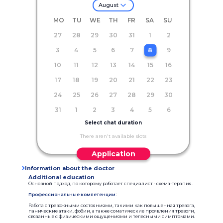
August
MO
TU
WE
TH
FR
SA
SU
27
28
29
30
31
1
2
3
4
5
6
7
8
9
10
11
12
13
14
15
16
17
18
19
20
21
22
23
24
25
26
27
28
29
30
31
1
2
3
4
5
6
Select chat duration
There aren't available slots
Application
Information about the doctor
Additional education
Основной подход, по которому работает специалист - схема-терапия.
Профессиональные компетенции:
Работа с тревожными состояниями, такими как повышенная тревога,
панические атаки, фобии, а также соматические проявления тревоги,
связанные с физическими ощущениями и телесными симптомами.