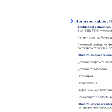
Information about t
Additional education
Врач КДЦ ГБУЗ «Морозов
Автор и соавтор более 
Активный спикер конфер
по гастроэнтерологии о
Область профессиона
Детская гастроэнтероло
Детская гепатология
Педиатрия
Неонатология
Инфекционные болезни 
Специалист в области р
Область научных инте
панкреатопатология, хр