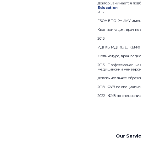
Доктор Занимается под
Education
2012
ГБОУ ВПО РНИМУ имени 
Квалификация: врач по
2013
ИДГКБ, МДГКБ, ДГКБ№9 
Ординатура, врач-педиа
2013 - Профессиональна
медицинский университ
Дополнительное образо
2018 - ФУВ по специал
2022 - ФУВ по специали
Our Servi