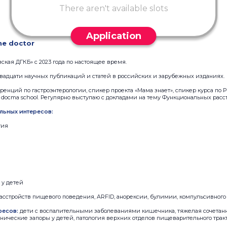
There aren't available slots
Application
he doctor
ская ДГКБ» с 2023 года по настоящее время.
двадцати научных публикаций и статей в российских и зарубежных изданиях.
енций по гастроэнтерологии, спикер проекта «Мама знает», спикер курса по Р
т docma school. Регулярно выступаю с докладами на тему Функциональных расс
льных интересов:
гия
у детей
асстройств пищевого поведения, ARFID, анорексии, булимии, компульсивног
ресов:
дети с воспалительными заболеваниями кишечника, тяжелая сочетанн
онические запоры у детей, патология верхних отделов пищеварительного трак