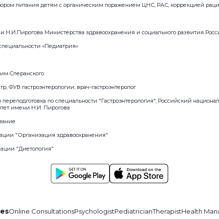
бором питания детям с органическим поражением ЦНС, РАС, коррекцией раци
Н.И.Пирогова Министерства здравоохранения и социального развития Рос
 специальности «Педиатрия»
им.Сперанского
тр, ФУВ гастроэнтерологии, врач-гастроэнтеролог
я переподготовка по специальности "Гастроэнтерология", Российский национ
ет имени Н.И. Пирогова
вание
изации "Организация здравоохранения"
зации "Диетология"
ces
Online Consultations
Psychologist
Pediatrician
Therapist
Health Man