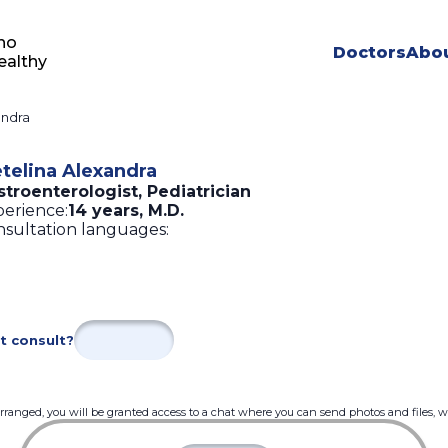
ho
Doctors
Abou
ealthy
andra
telina Alexandra
troenterologist, Pediatrician
erience:
14 years
,
M.D.
sultation languages:
t consult?
 arranged, you will be granted access to a chat where you can send photos and files, 