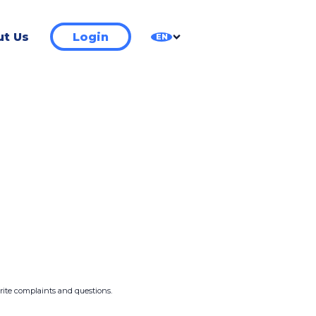
t Us
Login
EN
write complaints and questions.