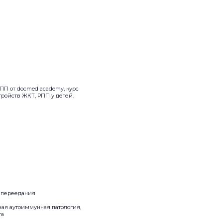
ПП от docmed academy, курс
тройств ЖКТ, РПП у детей.
о переедания
ая аутоиммунная патология,
та