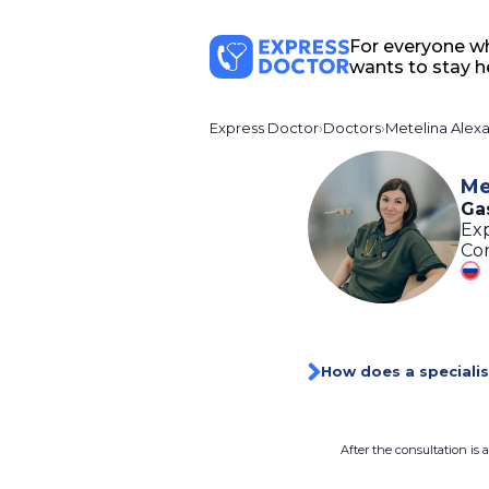
For everyone w
wants to stay h
Express Doctor
Doctors
Metelina Alex
Me
Gas
Exp
Con
How does a specialis
After the consultation is