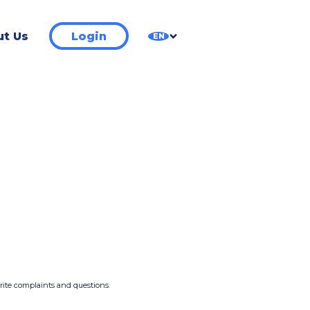
t Us
Login
EN
write complaints and questions.