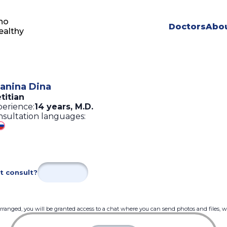
ho
Doctors
Abou
ealthy
anina Dina
titian
erience:
14 years
,
M.D.
sultation languages:
t consult?
 arranged, you will be granted access to a chat where you can send photos and files, 