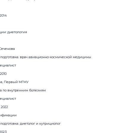
2014
ии: диетология
Сеченова
подготовка: врач авиационно-космической медицины
ециалист
2010
ева, Первый МГМУ
а по внутренним болезням
ециалист
 2022
лификации
одготовка: диетолог и нутрициолог
2023