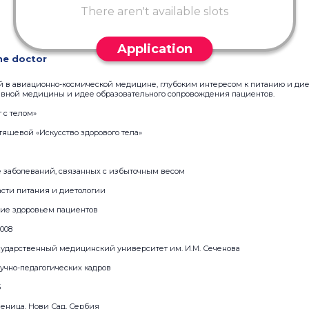
There aren't available slots
Application
he doctor
й в авиационно-космической медицине, глубоким интересом к питанию и дие
ной медицины и идее образовательного сопровождения пациентов.
 с телом»
тяшевой «Искусство здорового тела»
е заболеваний, связанных с избыточным весом
ласти питания и диетологии
ние здоровьем пациентов
008
ударственный медицинский университет им. И.М. Сеченова
аучно-педагогических кадров
5
еница, Нови Сад, Сербия