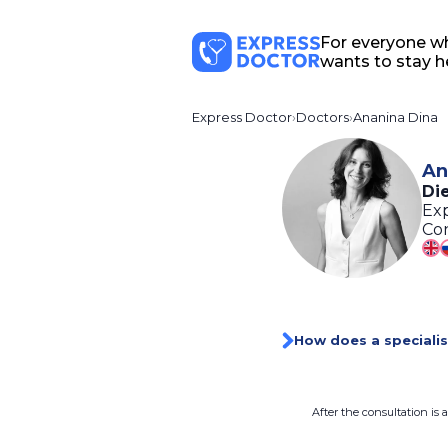
For everyone w
wants to stay h
Express Doctor
Doctors
Ananina Dina
An
Die
Exp
Con
How does a specialis
After the consultation is