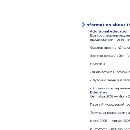
Information about t
Additional education
Врач со специализацие
продвижении превентив
Соавтор проекта «Диалог
Эксперт курса Ляйсан У
НАВЫКИ
• Диагностика и лечени
• Глубокие знания в об
• Эффективное управле
Education
Сентябрь 2002 — Июль 2
Первый Московский гос
Факультет подготовки н
Июль 2005 — Август 200
Институт в Сремска Кам