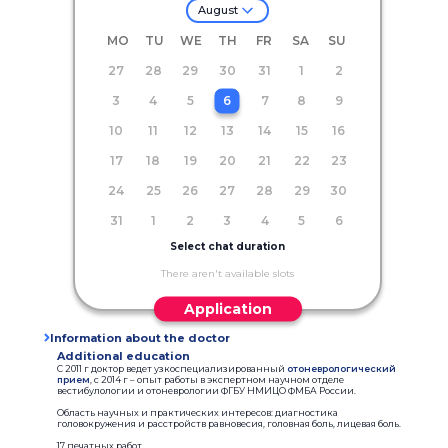
August
MO
TU
WE
TH
FR
SA
SU
27
28
29
30
31
1
2
3
4
5
6
7
8
9
10
11
12
13
14
15
16
17
18
19
20
21
22
23
24
25
26
27
28
29
30
31
1
2
3
4
5
6
Select chat duration
There aren't available slots
Application
Information about the doctor
Additional education
C 2011 г доктор ведет узкоспециализированный
отоневрологический
прием
, с 2014 г – опыт работы в экспертном научном отделе
вестибулологии и отоневрологии ФГБУ НМИЦО ФМБА России.
Область научных и практических интересов: диагностика
головокружения и расстройств равновесия, головная боль, лицевая боль.
17 печатных работ.