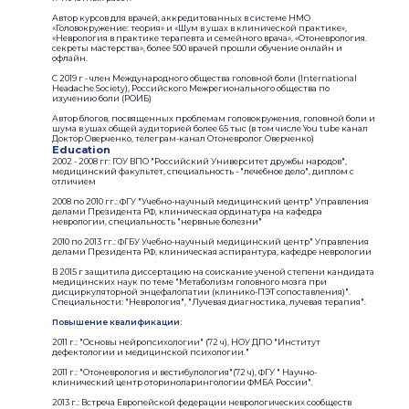
Автор курсов для врачей, аккредитованных в системе НМО
«Головокружение: теория» и «Шум в ушах в клинической практике»,
«Неврология в практике терапевта и семейного врача», «Отоневрология.
секреты мастерства», более 500 врачей прошли обучение онлайн и
офлайн.
С 2019 г - член Международного общества головной боли (International
Headache Society), Российского Межрегионального общества по
изучению боли (РОИБ)
Автор блогов, посвященных проблемам головокружения, головной боли и
шума в ушах общей аудиторией более 65 тыс (в том числе You tube канал
Доктор Оверченко, телеграм-канал Отоневролог Оверченко)
Education
2002 - 2008 гг: ГОУ ВПО "Российский Университет дружбы народов",
медицинский факультет, специальность - "лечебное дело", диплом с
отличием
2008 по 2010 гг.: ФГУ "Учебно-научный медицинский центр" Управления
делами Президента РФ, клиническая ординатура на кафедра
неврологии, специальность "нервные болезни"
2010 по 2013 гг.: ФГБУ Учебно-научный медицинский центр" Управления
делами Президента РФ, клиническая аспирантура, кафедре неврологии
В 2015 г защитила диссертацию на соискание ученой степени кандидата
медицинских наук по теме "Метаболизм головного мозга при
дисциркуляторной энцефалопатии (клинико-ПЭТ сопоставления)".
Специальности: "Неврология", "Лучевая диагностика, лучевая терапия".
Повышение квалификации:
2011 г.: "Основы нейропсихологии" (72 ч), НОУ ДПО "Институт
дефектологии и медицинской психологии."
2011 г.: "Отоневрология и вестибулология"(72 ч), ФГУ " Научно-
клинический центр оториноларингологии ФМБА России".
2013 г.: Встреча Европейской федерации неврологических сообществ