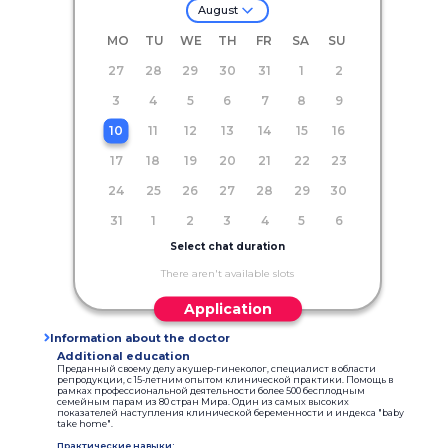
August
MO
TU
WE
TH
FR
SA
SU
27
28
29
30
31
1
2
3
4
5
6
7
8
9
10
11
12
13
14
15
16
17
18
19
20
21
22
23
24
25
26
27
28
29
30
31
1
2
3
4
5
6
Select chat duration
There aren't available slots
Application
Information about the doctor
Additional education
Преданный своему делу акушер-гинеколог, специалист в области
репродукции, с 15-летним опытом клинической практики. Помощь в
рамках профессиональной деятельности более 500 бесплодным
семейным парам из 80 стран Мира. Один из самых высоких
показателей наступления клинической беременности и индекса "baby
take home".
Практические навыки: