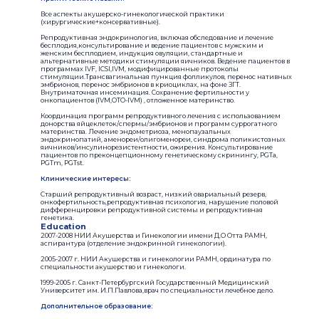
Все аспекты акушерско-гинекологической практики
(хирургические+консервативные).
Репродуктивная эндокринология, включая обследование и лечение
бесплодия,консультирование и ведение пациентов с мужским и
женским бесплодием, индукция овуляции, стандартные и
альтернативные методики стимуляции яичников. Ведение пациентов в
программах IVF, ICSI,IVM, модифицированные протоколы
стимуляции.Трансвагинальная пункция фолликулов, перенос нативных
эмбрионов, перенос эмбрионов в криоциклах, на фоне ЗГТ.
Внутриматочная инсеминация. Сохранение фертильности у
онкопациентов (IVM,OTO-IVM) , отложенное материнство.
Координация программ репродуктивного лечения с использованием
донорства яйцеклеток/спермы/эмбрионов и программ суррогатного
материнства. Лечение эндометриоза, менопаузальных
эндокринопатий, аменореи/олигоменореи, синдрома поликистозных
яичников/инсулинорезистентности, ожирения. Консультирование
пациентов по преконцепционному генетическому скринингу, PGTa,
PGTm, PGTst.
Клинические интересы:
Старший репродуктивный возраст, низкий овариальный резерв,
онкофертильность,репродуктивная психология, нарушение половой
дифференцировки репродуктивной системы и репродуктивная
генетика.
Education
2007-2008 НИИ Акушерства и Гинекологии имени Д.О Отта РАМН,
аспирантура (отделение эндокринной гинекологии).
2005-2007 г. НИИ Акушерства и гинекологии РАМН, ординатура по
специальности акушерство и гинекологи.
1999-2005 г. Санкт-Петербургский Государственный Медицинский
Университет им. И.П.Павлова,врач по специальности лечебное дело.
Дополнительное образование: