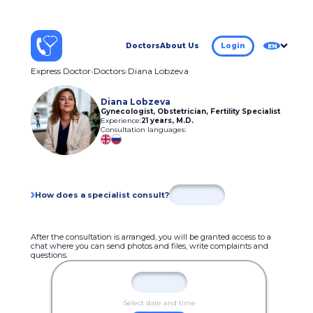
Doctors
About Us
Login
EN
Express Doctor
Doctors
Diana Lobzeva
Diana Lobzeva
Gynecologist, Obstetrician, Fertility Specialist
Experience:
21 years
,
M.D.
Consultation languages:
How does a specialist consult?
After the consultation is arranged, you will be granted access to a
chat where you can send photos and files, write complaints and
questions.
Select date and time