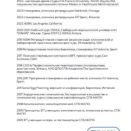
2024 - настоящее время студент St.Francis University, Worth Wayne,USA,
получение постдипломной степени Master in Healthcare Administration
2023 стажировка, клиника репродукции Oakbrook, Chicago
2022 стажировка, клиника репродукции IVF Spain, Alicante
2022 ASRM, Los Angeles, California
2020-2021 Учебный курс USMLE, Свободный медицинский университет
"SYNAPS", Москва . Сдача STEP 1,2 USMLE Ankara
2019 ASRM Репродуктивное старение: решение задач клинической и
лабораторной практики,преконгресс курс, Philadelphia, USA
2018 Репродуктивная генетика Барселона, стажировка IVI Valencia, Spain
2017 Лечение стволовыми клетками в ВРТ, преконгресс курс,Сан-
Антонио, США.
2018 ( 2024) Профессиональная переподготовка ультразвуковая,
диагностика, 504часа, АНО ДПО СПБ Академия Постдипломного
образования.
2015,2017 Программа стажировки на рабочем месте, клиника IVI Valencia,
Spain
2011 Social Egg Freezing, воркшоп и конференция, Барселона, Испания
2007 Хирургическая гинекология. Гистероскопия в акушерстве и
гинекологии, курсы повышения квалификации, СПБ МАПО
2008 Кольпоскопия с кольпоцитологией, СПБ МАПО
2009 Принципы ЗГТ у женщин, комплаентность, этические аспекты, СПБ
МАПО
2009 ЗГТ у женщин в пери- и постменопаузе СПБ МАПО