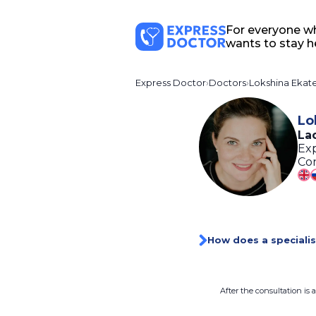
For everyone w
wants to stay h
Express Doctor
Doctors
Lokshina Ekate
Lo
La
Exp
Con
How does a specialis
After the consultation is