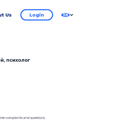
t Us
Login
EN
й, психолог
write complaints and questions.