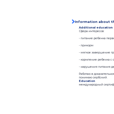
Information about t
Additional education
Сфера интересов:
- питание ребенка перв
- прикорм
- мягкое завершение гр
- кормление ребенка с
- нарушения питания де
Работаю в доказательно
понимаю сербский.
Education
международный сертифик