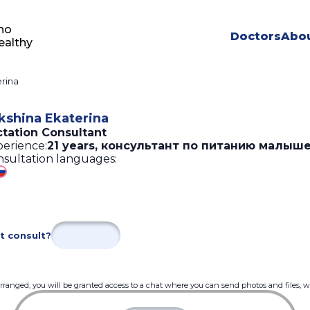
ho
Doctors
Abou
ealthy
rina
kshina Ekaterina
ctation Consultant
erience:
21 years
,
консультант по питанию малыше
sultation languages:
t consult?
 arranged, you will be granted access to a chat where you can send photos and files, 