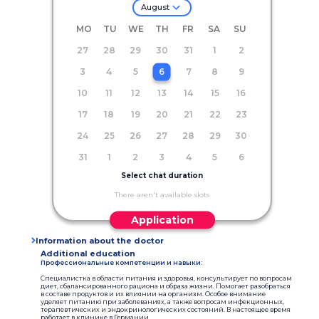
August
MO
TU
WE
TH
FR
SA
SU
27
28
29
30
31
1
2
3
4
5
6
7
8
9
10
11
12
13
14
15
16
17
18
19
20
21
22
23
24
25
26
27
28
29
30
31
1
2
3
4
5
6
Select chat duration
There aren't available slots
Application
Information about the doctor
Additional education
Профессиональные компетенции и навыки:
Специалистка в области питания и здоровья, консультирует по вопросам
диет, сбалансированного рациона и образа жизни. Помогает разобраться
в составе продуктов и их влиянии на организм. Особое внимание
уделяет питанию при заболеваниях, а также вопросам инфекционных,
терапевтических и эндокринологических состояний. В настоящее время
работает в клинике в Германии