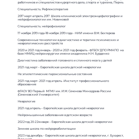
работников и специалистов курортного дела, спорта и туризма, Пермь
Специальность: Рефлексотерапия
2017 март-апрель 2017 Школа клинической электроэнцефалографии и
нейрофизиологии им. Новиковой
Специальность: нейрофизиолог
17 ноября 2019 года-18 ноября 2019 года - НИИ имени В.М. Бехтерева
Современные технологии в диагностике и терапии психических и
неврологических расстройств
2020 и 2021 год январь - 2020 и 2021 год февраль - ФГБОУ ДПО РМАПО на
базе НМИЦ нейрохирургии имени академика Н.Н. Бурденко
Диагностика заболеваний головного и спинного мозга у детей
2021 год март – Европейская школа детской неврологии
Не эпилептические пароксизмальные состояния
2021 год март- 2021 год апрель -Институт профессионального
образования
ФГАОУ ВО Первый МГМУ им. И.М. Сеченова Минздрава России
(Сеченовский Университет)
Неврология
2021 год апрель – Европейская школа детской неврологии
Нейромышечные заболевания в детском возрасте
2022год 20-22января – Европейская школа детской неврологии
Зимняя школа по нейрореабилитации
2023 год декабрь – Европейская школа детской неврологии, г. Бухарест,
Румыния