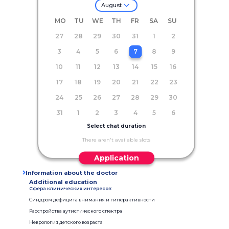
August
MO
TU
WE
TH
FR
SA
SU
27
28
29
30
31
1
2
3
4
5
6
7
8
9
10
11
12
13
14
15
16
17
18
19
20
21
22
23
24
25
26
27
28
29
30
31
1
2
3
4
5
6
Select chat duration
There aren't available slots
Application
Information about the doctor
Additional education
Сфера клинических интересов:
Синдром дефицита внимания и гиперактивности
Расстройства аутистического спектра
Неврология детского возраста