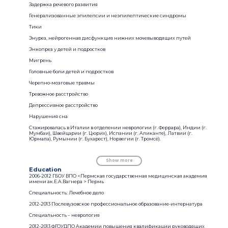
Задержка речевого развития
Генерализованные эпилепсии и неэпилептические синдромы
Тики
Энурез, нейрогенная дисфункция нижних мочевыводящих путей
Энкопрез у детей и подростков
Мигрень
Головные боли детей и подростков
Черепно-мозговые травмы
Тревожное расстройство
Депрессивное расстройство
Нарушения сна
Стажировалась в Италии в отделении неврологии (г. Феррара), Индии (г.
Мумбаи), Швейцарии (г. Цюрих), Испании (г. Аликанте), Латвии (г.
Юрмала), Румынии (г. Бухарест), Норвегии (г. Тромсё).
Show more
Education
2006-2012 ГБОУ ВПО <Пермская государственная медицинская академия
имени ак.Е.А.Вагнера > Пермь
Специальность: Лечебное дело
2012-2013 Послевузовское профессиональное образование-интернатура
Специальность – неврология
2012-2013 ФГОУДПО Академии повышения квалификации руководящих