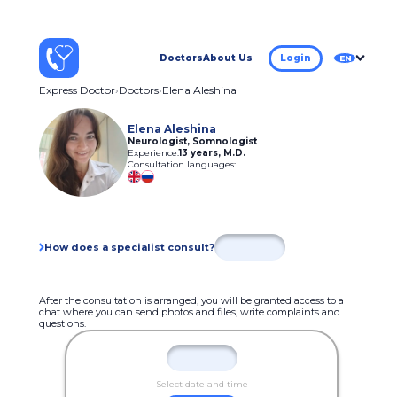
Doctors
About Us
Login
EN
Express Doctor
Doctors
Elena Aleshina
Elena Aleshina
Neurologist, Somnologist
Experience:
13 years
,
M.D.
Consultation languages:
How does a specialist consult?
After the consultation is arranged, you will be granted access to a
chat where you can send photos and files, write complaints and
questions.
Select date and time