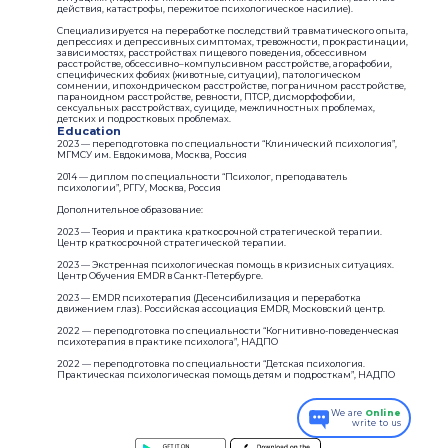
действия, катастрофы, пережитое психологическое насилие).
Специализируется на переработке последствий травматического опыта,
депрессиях и депрессивных симптомах, тревожности, прокрастинации,
зависимостях, расстройствах пищевого поведения, обсессивном
расстройстве, обсессивно–компульсивном расстройстве, агорафобии,
специфических фобиях (животные, ситуации), патологическом
сомнении, ипохондрическом расстройстве, пограничном расстройстве,
параноидном расстройстве, ревности, ПТСР, дисморфофобии,
сексуальных расстройствах, суициде, межличностных проблемах,
детских и подростковых проблемах.
Education
2023 — переподготовка по специальности “Клинический психология”,
МГМСУ им. Евдокимова, Москва, Россия
2014 — диплом по специальности “Психолог, преподаватель
психологии”, РГГУ, Москва, Россия
Дополнительное образование:
2023 — Теория и практика краткосрочной стратегической терапии.
Центр краткосрочной стратегической терапии.
2023 — Экстренная психологическая помощь в кризисных ситуациях.
Центр Обучения EMDR в Санкт-Петербурге.
2023 — EMDR психотерапия (Десенсибилизация и переработка
движением глаз). Российская ассоциация EMDR, Московский центр.
2022 — переподготовка по специальности “Когнитивно-поведенческая
психотерапия в практике психолога”, НАДПО
2022 — переподготовка по специальности “Детская психология.
Практическая психологическая помощь детям и подросткам”, НАДПО
We are
Online
write to us