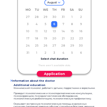
August
MO
TU
WE
TH
FR
SA
SU
27
28
29
30
31
1
2
3
4
5
6
7
8
9
10
11
12
13
14
15
16
17
18
19
20
21
22
23
24
25
26
27
28
29
30
31
1
2
3
4
5
6
Select chat duration
There aren't available slots
Application
Information about the doctor
Additional education
Клинический психолог, работает с детьми, подростками и взрослыми.
Проводит психологические и психотерапевтические консультации,
психокоррекцию, психодиагностическое обследование,
психологическую реабилитацию, психологическую профилактику.
Оказывает экстренную психологическую помощь в кризисных
ситуациях (недавние тяжелые события: стихийные бедствия, военные