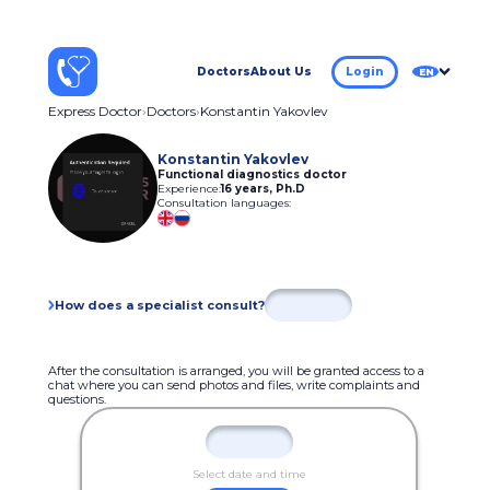
Doctors
About Us
Login
EN
Express Doctor
Doctors
Konstantin Yakovlev
Konstantin Yakovlev
Functional diagnostics doctor
Experience:
16 years
,
Ph.D
Consultation languages:
How does a specialist consult?
After the consultation is arranged, you will be granted access to a
chat where you can send photos and files, write complaints and
questions.
Select date and time