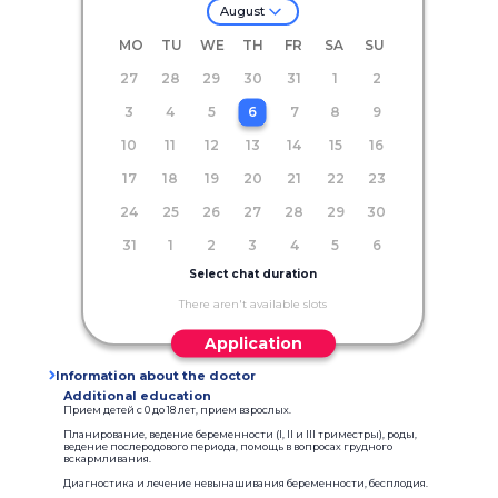
August
MO
TU
WE
TH
FR
SA
SU
27
28
29
30
31
1
2
3
4
5
6
7
8
9
10
11
12
13
14
15
16
17
18
19
20
21
22
23
24
25
26
27
28
29
30
31
1
2
3
4
5
6
Select chat duration
There aren't available slots
Application
Information about the doctor
Additional education
Прием детей с 0 до 18 лет, прием взрослых.
Планирование, ведение беременности (I, II и III триместры), роды,
ведение послеродового периода, помощь в вопросах грудного
вскармливания.
Диагностика и лечение невынашивания беременности, бесплодия.