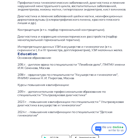
Профилактика гинекологических заболеваний, диагностика и лечение
нарушений менструального цикла, воспалительных заболеваний,
эндометриоза, миомы матки, гиперплазии эндометрия, кист яичников.
Диагностика и лечение заболеваний шейки матки, неинфекционных
дерматозов вульвы (склероатрофического лихена, красного плоского
лишая и др.).
Контрацепция (в т.ч. подбор гормональной контрацепции).
Диагностика и коррекция климактерических расстройств (подбор
менопаузальной гормональной терапии).
Интерпретации данных УЗИ в акушерстве и гинекологии (в т.ч.
скрининги I, II и III триместра, допплерометрия), УЗИ молочных желез.
Education
Основное образование:
2016 г. - диплом врача по специальности "Лечебное дело", ПМГМУ имени
И.М. Сеченова, Москва
2018 г. - ординатура по специальности "Акушерство и гинекология",
РНИМУ имени Н. И. Пирогова, Москва
Курсы повышения квалификации:
2019 г. - дополнительное профессиональное образование по
специальности "Ультразвуковая диагностика"
2023 г. - повышение квалификации по специальности " Ультразвуковая
диагностика в акушерстве и гинекологии"
2024 г. - повышение квалификации по специальности "Детская
гинекология"
We are
Online
write to us