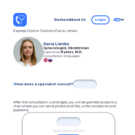
Doctors
About Us
Login
EN
Express Doctor
Doctors
Daria Lienko
Daria Lienko
Gynecologist, Obstetrician
Experience:
8 years
,
M.D.
Consultation languages:
How does a specialist consult?
After the consultation is arranged, you will be granted access to a
chat where you can send photos and files, write complaints and
questions.
Select date and time