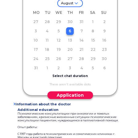
August
MO
TU
WE
TH
FR
SA
SU
27
28
29
30
31
1
2
3
4
5
6
7
8
9
10
11
12
13
14
15
16
17
18
19
20
21
22
23
24
25
26
27
28
29
30
31
1
2
3
4
5
6
Select chat duration
There aren't available slots
Application
Information about the doctor
Additional education
Психологические консультитации при онкологии и тяжелых
заболеваниях, кризисные жизненные ситуации психологические
консультации пациентам, нуждающимся в паллиативной помощи.
Опыт работы:
С 1997 года работа в психиатрических и соматических клиниках г.
Москвы и в частной практике