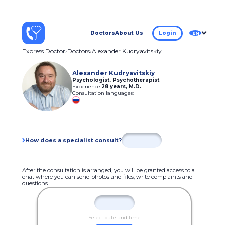
Doctors
About Us
Login
EN
Express Doctor
Doctors
Alexander Kudryavitskiy
Alexander Kudryavitskiy
Psychologist, Psychotherapist
Experience:
28 years
,
M.D.
Consultation languages:
How does a specialist consult?
After the consultation is arranged, you will be granted access to a
chat where you can send photos and files, write complaints and
questions.
Select date and time