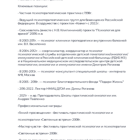
Ключевые позиции:
• Частная психотерапевтическая практика с 1998г.
• Ведущий психотерапевтических групп для беженцев из Российской
Федерации. В содружестве с проектом «Ковчег» c 2022г.
• Сооснователь (вместе с Н.В. Клипининой) проекта “Психология для
врачей” 20016-н.в.
• В 2003-2011г. — психолог клиники пропедевтики внутренних болезней
им. В.Х. Василенко
• В 2004-2012г. — соорганизатор, координатор и психолог
психологической службы в отделениях детской гематологии/онкологии/
иммунологии в Российской детской клинической больницы (РДКБ МЗ )
и в Национальном медицинском исследовательском центре детской
гематологии, онкологии и иммунологии имени Дмитрия Рогачева
• В 2010-2013г. — психолог-консультант специальной школы - интерната
№8, Москва
• В 2005 - 2018г. — психолог Благотворительного Фонда "Подари Жизнь"
• 2016-2022. Лектор НМИЦ ДГОИ им. Димы Рогачева
• 2021г – н.вр. Преподаватель Школы практической онкологии им.
Андрея Павленко
Профессиональные награды:
«Гений просвещения» - Фестиваль практической психологии и
психотерапии «Святочные встречи» 2008г.
«Мастер чувств» - Фестиваль практической психологии и психотерапии
«Святочные встречи» 2008г.