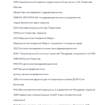
2019 Национальный медико-хирургический центр им. Н.И. Пирогова,
Москва
Общественное здоровье и здравоохранение
2008 ГОУ ВПО РГМУ ФА по здравоохранению и соц.развитию
педиатрический, врач-педиатр
2021 Сертификационный курс Педиатрия
НМХЦ им Пирогова, педиатр
2021 Медицинская Академия Медси
Медицинская Академия Медси, специалист по охране труда
2021 Система менеджмента качества в здравоохранении
ФГБУ "Национальный институт качества" Росздрава, специалист по СМК
2018 НМХЦ им Пирогова
РМАПО, организатор здравоохранения
2017 Вакцинопрофилактика
рниму, вакцинопрофилактика
2010 клиническая ординатура по педиатрии на базе ДГКБ 13 им.
Филатова
РНЦ Восстановительной медицины и курортологии Росздрава, педиатр
2009 первичная специализация по ФЗТ и восстановительной
медицине