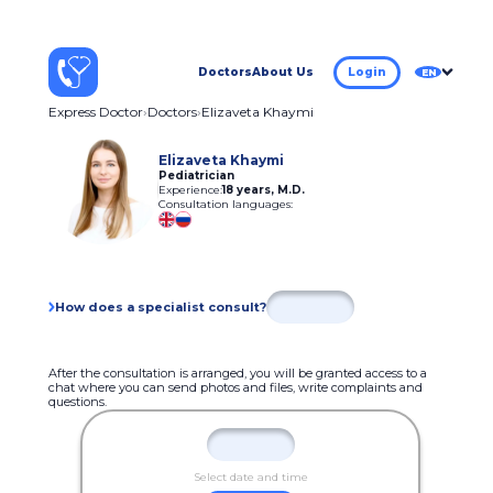
Doctors
About Us
Login
EN
Express Doctor
Doctors
Elizaveta Khaymi
Elizaveta Khaymi
Pediatrician
Experience:
18 years
,
М.D.
Consultation languages:
How does a specialist consult?
After the consultation is arranged, you will be granted access to a
chat where you can send photos and files, write complaints and
questions.
Select date and time