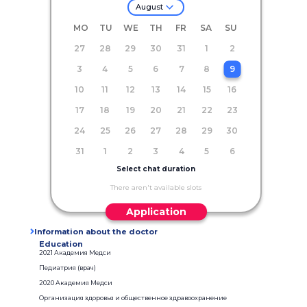
August
MO
TU
WE
TH
FR
SA
SU
27
28
29
30
31
1
2
3
4
5
6
7
8
9
10
11
12
13
14
15
16
17
18
19
20
21
22
23
24
25
26
27
28
29
30
31
1
2
3
4
5
6
Select chat duration
There aren't available slots
Application
Information about the doctor
Education
2021 Академия Медси
Педиатрия (врач)
2020 Академия Медси
Организация здоровья и общественное здравоохранение