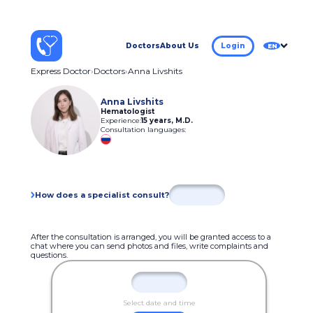
Doctors
About Us
Login
EN
Express Doctor
Doctors
Anna Livshits
Anna Livshits
Hematologist
Experience:
15 years
,
M.D.
Consultation languages:
How does a specialist consult?
After the consultation is arranged, you will be granted access to a
chat where you can send photos and files, write complaints and
questions.
Select date and time