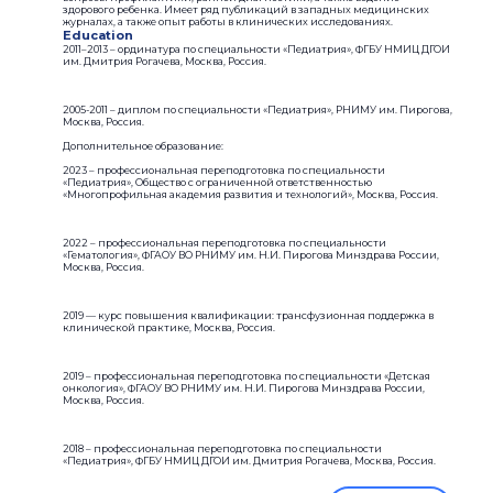
здорового ребенка. Имеет ряд публикаций в западных медицинских
журналах, а также опыт работы в клинических исследованиях.
Education
2011–2013 – ординатура по специальности «Педиатрия», ФГБУ НМИЦ ДГОИ
им. Дмитрия Рогачева, Москва, Россия.
2005-2011 – диплом по специальности «Педиатрия», РНИМУ им. Пирогова,
Москва, Россия.
Дополнительное образование:
2023 – профессиональная переподготовка по специальности
«Педиатрия», Общество с ограниченной ответственностью
«Многопрофильная академия развития и технологий», Москва, Россия.
2022 – профессиональная переподготовка по специальности
«Гематология», ФГАОУ ВО РНИМУ им. Н.И. Пирогова Минздрава России,
Москва, Россия.
2019 — курс повышения квалификации: трансфузионная поддержка в
клинической практике, Москва, Россия.
2019 – профессиональная переподготовка по специальности «Детская
онкология», ФГАОУ ВО РНИМУ им. Н.И. Пирогова Минздрава России,
Москва, Россия.
2018 – профессиональная переподготовка по специальности
«Педиатрия», ФГБУ НМИЦ ДГОИ им. Дмитрия Рогачева, Москва, Россия.