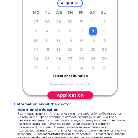
August
MO
TU
WE
TH
FR
SA
SU
27
28
29
30
31
1
2
3
4
5
6
7
8
9
10
11
12
13
14
15
16
17
18
19
20
21
22
23
24
25
26
27
28
29
30
31
1
2
3
4
5
6
Select chat duration
There aren't available slots
Application
Information about the doctor
Additional education
Врач-педиатр, детский гематолог с опытом работы более 10 лет в одном
из ведущих в Европе детских гематологических учреждений, где в
рамках мультидисциплинарной команды проводила трансплантацию
костного мозга и занималась коррекцией всех осложнений от
проведенной терапии. Помимо лечения злокачественных и
незлокачественных форм гематологических, а также иммунологических
заболеваний в область клинических интересов Анны Матвеевны входят
вопросы профилактики, ранней диагностики, а также ведение