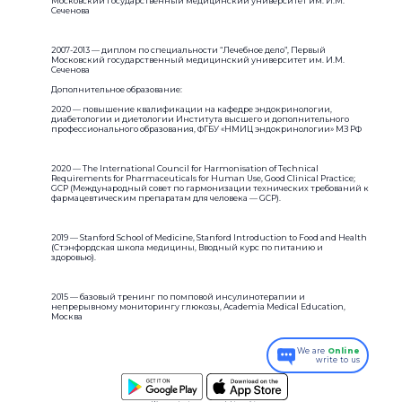
Московский государственный медицинский университет им. И.М.
Сеченова
2007-2013 — диплом по специальности “Лечебное дело”, Первый
Московский государственный медицинский университет им. И.М.
Сеченова
Дополнительное образование:
2020 — повышение квалификации на кафедре эндокринологии,
диабетологии и диетологии Института высшего и дополнительного
профессионального образования, ФГБУ «НМИЦ эндокринологии» МЗ РФ
2020 — The International Council for Harmonisation of Technical
Requirements for Pharmaceuticals for Human Use, Good Clinical Practice;
GCP (Международный совет по гармонизации технических требований к
фармацевтическим препаратам для человека — GCP).
2019 — Stanford School of Medicine, Stanford Introduction to Food and Health
(Стэнфордская школа медицины, Вводный курс по питанию и
здоровью).
2015 — базовый тренинг по помповой инсулинотерапии и
непрерывному мониторингу глюкозы, Academia Medical Education,
Москва
We are
Online
write to us