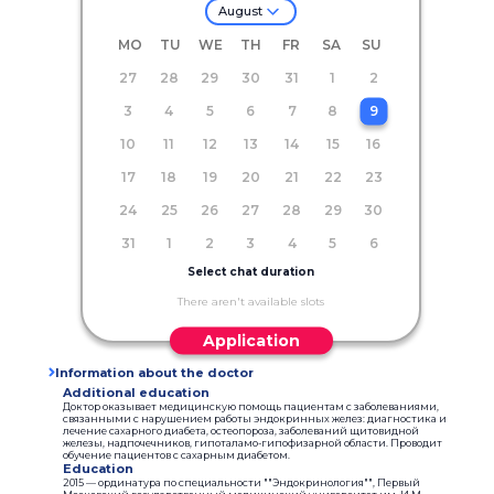
August
MO
TU
WE
TH
FR
SA
SU
27
28
29
30
31
1
2
3
4
5
6
7
8
9
10
11
12
13
14
15
16
17
18
19
20
21
22
23
24
25
26
27
28
29
30
31
1
2
3
4
5
6
Select chat duration
There aren't available slots
Application
Information about the doctor
Additional education
Доктор оказывает медицинскую помощь пациентам с заболеваниями,
связанными с нарушением работы эндокринных желез: диагностика и
лечение сахарного диабета, остеопороза, заболеваний щитовидной
железы, надпочечников, гипоталамо-гипофизарной области. Проводит
обучение пациентов с сахарным диабетом.
Education
2015 — ординатура по специальности ""Эндокринология"", Первый