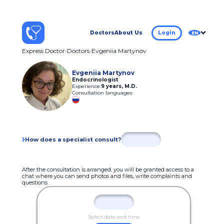
Doctors
About Us
Login
EN
Express Doctor
Doctors
Evgeniia Martynov
Evgeniia Martynov
Endocrinologist
Experience:
9 years
,
M.D.
Consultation languages:
How does a specialist consult?
After the consultation is arranged, you will be granted access to a
chat where you can send photos and files, write complaints and
questions.
Select date and time