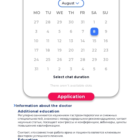
August
MO
TU
WE
TH
FR
SA
SU
27
28
29
30
31
1
2
3
4
5
6
7
8
9
10
11
12
13
14
15
16
17
18
19
20
21
22
23
24
25
26
27
28
29
30
31
1
2
3
4
5
6
Select chat duration
There aren't available slots
Application
Information about the doctor
Additional education
Регулярно занимается изучением гастроэнтерологии и смежных
специальностей, знакома с международными рекомендациями, читает
научные статьи, посещает конгрессы и конференции, вебинары, циклы
повышения квалификации.
Считает, что совместная работа врача и пациента является ключевым
фактором успешного лечения.
Education