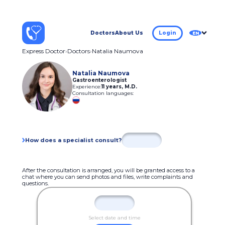
Doctors
About Us
Login
EN
Express Doctor
Doctors
Natalia Naumova
Natalia Naumova
Gastroenterologist
Experience:
11 years
,
M.D.
Consultation languages:
How does a specialist consult?
After the consultation is arranged, you will be granted access to a
chat where you can send photos and files, write complaints and
questions.
Select date and time