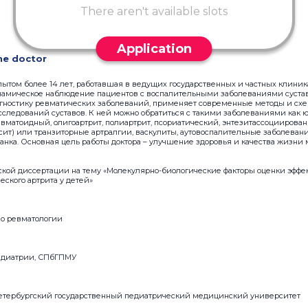
There aren't available slots
Application
he doctor
пытом более 14 лет, работавшая в ведущих государственных и частных клини
намическое наблюдение пациентов с воспалительными заболеваниями сустав
ностику ревматических заболеваний, применяет современные методы и схе
сследований суставов. К ней можно обратиться с такими заболеваниями ка
евматоидный, олигоартрит, полиартрит, псориатический, энтезитассоциирован
сит) или транзиторные артралгии, васкулиты, аутовоспалительные заболевани
анка. Основная цель работы доктора – улучшение здоровья и качества жизни
тской диссертации на тему «Молекулярно-биологические факторы оценки эффе
ского артрита у детей»
по ревматологии
педиатрии, СПбГПМУ
Петербургский государственный педиатрический медицинский университет