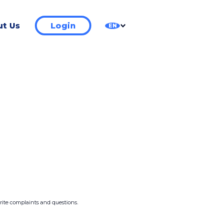
t Us
Login
EN
write complaints and questions.