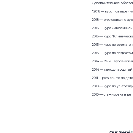
Дополнительное образо
"2018 — курс повышени
2018 — pres-course по 
2016 — курс «Инфекцион
2016 — курс “Клиническ
2015 — курс по ревмато
2015 — курс по педиатр
2014 — 21-й Европейски
2014 — международный 
2011— pres-course по де
2010 — курс по ультразв
2010 — стажировка в де
Our Servi