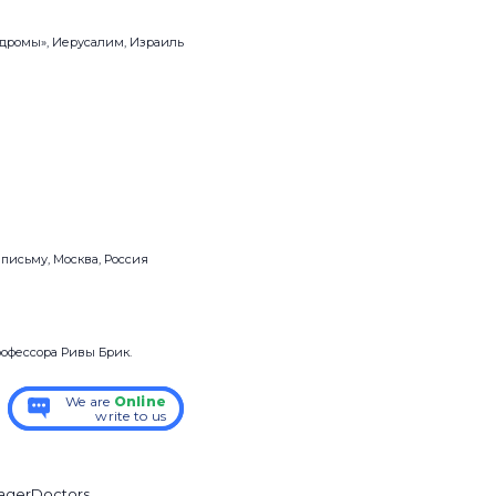
ндромы», Иерусалим, Израиль
письму, Москва, Россия
рофессора Ривы Брик.
We are
We are
Online
Online
write to us
write to us
ager
Doctors