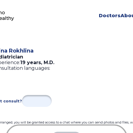
ho
Doctors
Abou
ealthy
ina Rokhlina
iatrician
erience:
19 years
,
M.D.
sultation languages:
t consult?
 arranged, you will be granted access to a chat where you can send photos and files, 