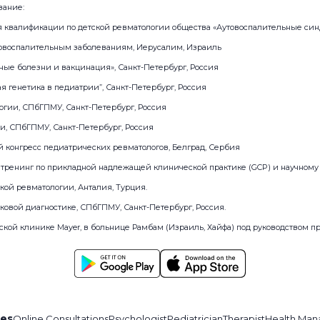
вание:
я квалификации по детской ревматологии общества «Аутовоспалительные си
аутовоспалительным заболеваниям, Иерусалим, Израиль
ные болезни и вакцинация», Санкт-Петербург, Россия
ая генетика в педиатрии”, Санкт-Петербург, Россия
логии, СПбГПМУ, Санкт-Петербург, Россия
ии, СПбГПМУ, Санкт-Петербург, Россия
й конгресс педиатрических ревматологов, Белград, Сербия
тренинг по прикладной надлежащей клинической практике (GCP) и научному 
тской ревматологии, Анталия, Турция.
уковой диагностике, СПбГПМУ, Санкт-Петербург, Россия.
тской клинике Mayer, в больнице Рамбам (Израиль, Хайфа) под руководством п
ces
Online Consultations
Psychologist
Pediatrician
Therapist
Health Man