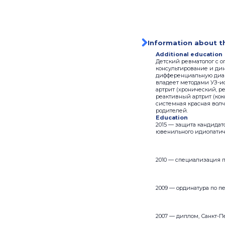
Information about t
Additional education
Детский ревматолог с о
консультирование и ди
дифференциальную диаг
владеет методами УЗ-и
артрит (хронический, р
реактивный артрит (кок
системная красная волч
родителей.
Education
2015 — защита кандида
ювенильного идиопатиче
2010 — специализация 
2009 — ординатура по 
2007 — диплом, Санкт-