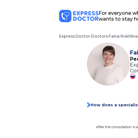
For everyone w
wants to stay h
Express Doctor
Doctors
Faina Rokhlina
Fa
Ped
Exp
Con
How does a specialis
After the consultation is