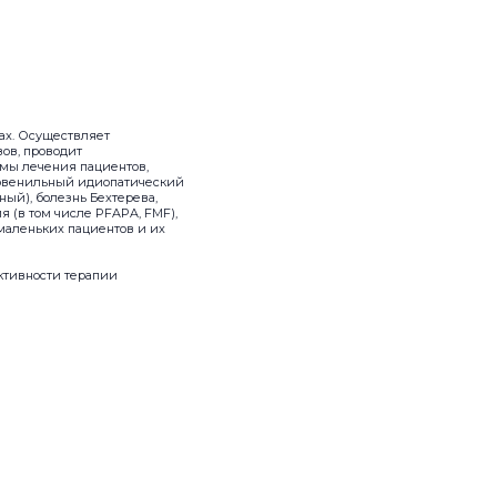
ках. Осуществляет
ов, проводит
мы лечения пациентов,
к ювенильный идиопатический
ный), болезнь Бехтерева,
я (в том числе PFAPA, FMF),
 маленьких пациентов и их
ктивности терапии