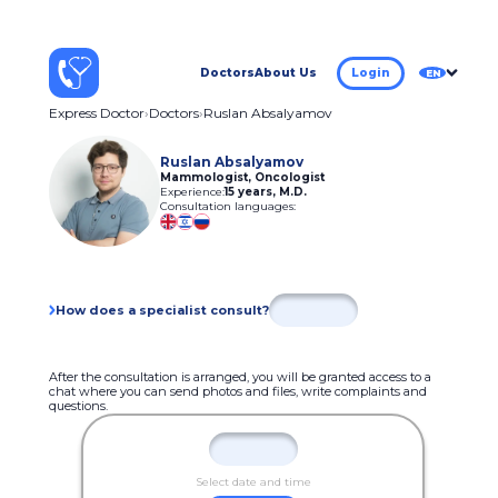
Doctors
About Us
Login
EN
Express Doctor
Doctors
Ruslan Absalyamov
Ruslan Absalyamov
Mammologist, Oncologist
Experience:
15 years
,
M.D.
Consultation languages:
How does a specialist consult?
After the consultation is arranged, you will be granted access to a
chat where you can send photos and files, write complaints and
questions.
Select date and time