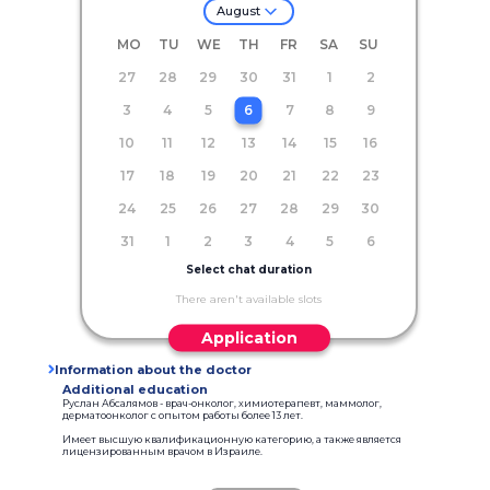
August
MO
TU
WE
TH
FR
SA
SU
27
28
29
30
31
1
2
3
4
5
6
7
8
9
10
11
12
13
14
15
16
17
18
19
20
21
22
23
24
25
26
27
28
29
30
31
1
2
3
4
5
6
Select chat duration
There aren't available slots
Application
Information about the doctor
Additional education
Руслан Абсалямов - врач-онколог, химиотерапевт, маммолог,
дерматоонколог с опытом работы более 13 лет.
Имеет высшую квалификационную категорию, а также является
лицензированным врачом в Израиле.