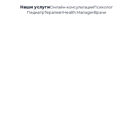
Наши услуги
Онлайн-консультации
Психолог
Педиатр
Терапевт
Health Manager
Врачи