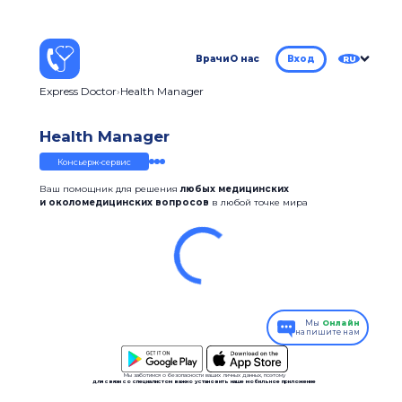
Врачи
О нас
Вход
RU
Express Doctor
Health Manager
Health Manager
Консьерж-сервис
Ваш помощник для решения
любых медицинских
и околомедицинских вопросов
в любой точке мира
Мы
Онлайн
напишите нам
Мы заботимся о безопасности ваших личных данных, поэтому
для связи со специалистом важно установить наше мобильное приложение