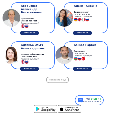
Аверьянов
Адамян Серине
Александр
Вячеславович
Эндокринолог
Стаж:
25 лет
,
M.D.
Языки консультаций
Пульмонолог
Стаж:
38 лет
,
Prof.
Языки консультаций
Записаться
Записаться
Адлейба Ольга
Азизов Парвиз
Александровна
Аллерголог
Стаж:
19 лет
,
M.D.
Окулист (офтальмолог)
Языки консультаций
Стаж:
20 лет
,
M.D.
Языки консультаций
Записаться
Записаться
Показать еще
Мы
Онлайн
напишите нам