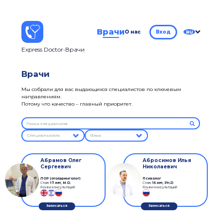
Врачи
О нас
Вход
RU
Express Doctor
Врачи
Врачи
Мы собрали для вас выдающихся специалистов по ключевым
направлениям.
Потому что качество – главный приоритет.
Специальность
Язык
Абрамов Олег
Абросимов Илья
Сергеевич
Николаевич
ЛOP (отоларинголог)
Психолог
Стаж:
17 лет
,
M.D.
Стаж:
15 лет
,
Ph.D
Языки консультаций
Языки консультаций
Записаться
Записаться