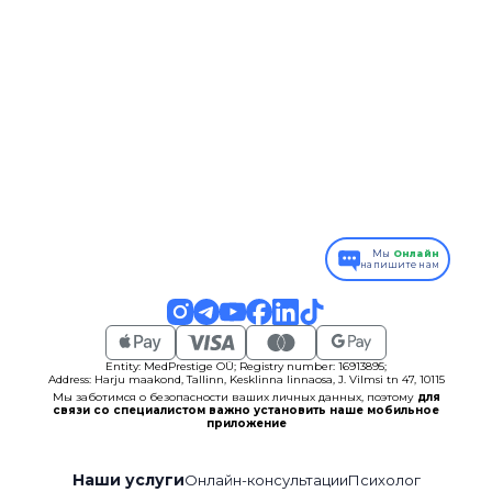
Мы
Онлайн
напишите нам
Entity: MedPrestige OÜ; Registry number: 16913895;
Address: Harju maakond, Tallinn, Kesklinna linnaosa, J. Vilmsi tn 47, 10115
Мы заботимся о безопасности ваших личных данных, поэтому
для
связи со специалистом важно установить наше мобильное
приложение
Наши услуги
Онлайн-консультации
Психолог