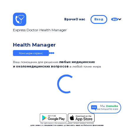
Врачи
О нас
Вход
RU
Express Doctor
Health Manager
Health Manager
Консьерж-сервис
Ваш помощник для решения
любых медицинских
и околомедицинских вопросов
в любой точке мира
Мы
Онлайн
напишите нам
Мы заботимся о безопасности ваших личных данных, поэтому
для связи со специалистом важно установить наше мобильное приложение