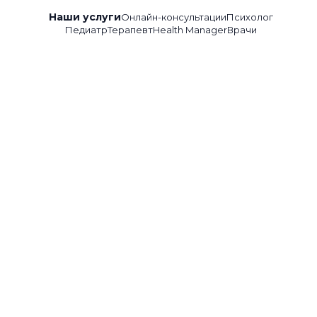
Наши услуги
Онлайн-консультации
Психолог
Педиатр
Терапевт
Health Manager
Врачи