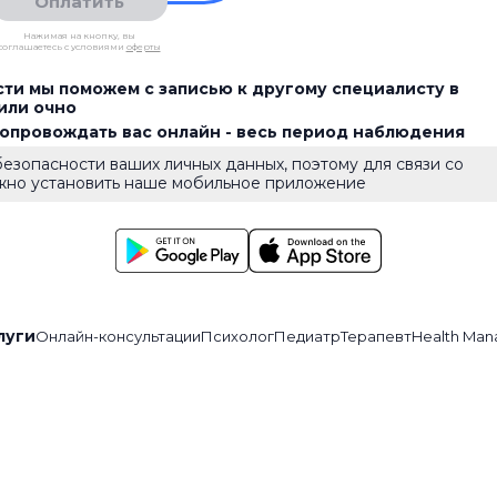
Оплатить
Нажимая на кнопку, вы
соглашаетесь с условиями
оферты
ти мы поможем с записью к другому специалисту в
или очно
сопровождать вас онлайн - весь период наблюдения
езопасности ваших личных данных, поэтому для связи со
жно установить наше мобильное приложение
луги
Онлайн-консультации
Психолог
Педиатр
Терапевт
Health Man