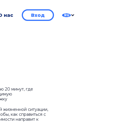
О нас
Вход
RU
ю 20 минут, где
димую
жку
ой жизненной ситуации,
обы, как справиться с
имости направит к