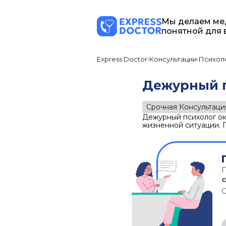
Мы делаем ме
понятной для 
Express Doctor
Консультации
Психол
Дежурный 
Срочная Консультаци
Дежурный психолог ок
жизненной ситуации. 
С