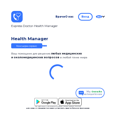
Врачи
О нас
Вход
RU
Express Doctor
Health Manager
Health Manager
Консьерж-сервис
Ваш помощник для решения
любых медицинских
и околомедицинских вопросов
в любой точке мира
Мы
Онлайн
напишите нам
Мы заботимся о безопасности ваших личных данных, поэтому
для связи со специалистом важно установить наше мобильное приложение