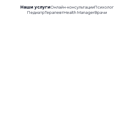
Наши услуги
Онлайн-консультации
Психолог
Педиатр
Терапевт
Health Manager
Врачи