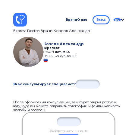
Врачи
О нас
Вход
RU
Express Doctor
Врачи
Козлов Александр
Козлов Александр
Терапевт
Стаж:
7 лет
,
M.D.
Языки консультаций:
Как консультирует специалист?
После оформления консультации, вам будет открыт доступ к
чату, куда вы можете отправить фотографии и файлы, написать
жалобы и вопросы.
Выберите дату и время