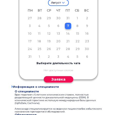
Август
ПН
ВТ
СР
ЧТ
ПТ
СБ
ВС
27
28
29
30
31
1
2
3
4
5
6
7
8
9
10
11
12
13
14
15
16
17
18
19
20
21
22
23
24
25
26
27
28
29
30
31
1
2
3
4
5
6
Выберите длительность чата
Нет доступных слотов
Заявка
Информация о специалисте
О специалисте
Врач-терапевт с 6-летним клиническим стажем, полностью
разделяющий ценности доказательной медицины (EBM). В
клинической практике использую международные базы данных
(UpToDate, Cochrane).
Александр специализируется на ведении пациентов без избыточного
назначения препаратов и обследований.
Образование