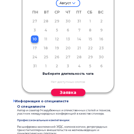
Август
ПН
ВТ
СР
ЧТ
ПТ
СБ
ВС
27
28
29
30
31
1
2
3
4
5
6
7
8
9
10
11
12
13
14
15
16
17
18
19
20
21
22
23
24
25
26
27
28
29
30
31
1
2
3
4
5
6
Выберите длительность чата
Нет доступных слотов
Заявка
Информация о специалисте
О специалисте
Автор и соавтор 14 зарубежных и отечественных статей и тезисов,
участник международных конференций в качестве спикера.
Профессиональные компетенции:
Расшифровка заключений ЭГДС, колоноскопии, ретроградных
транспапиллярных вмешательств на желчевыводящих и
панкреатических протоках.