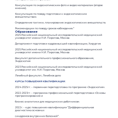
Консультация по эндоскопическим фото и видео материалам (второе
мнение).
Консультация по поводу подготовки к эндоскопическим
вмешательствам.
Определение тактики, планирование эндоскопических вмешательств.
Рекомендации по поводу сроков наблюдения."
Образование
2025 Российский национальный исследовательский медицинский
университет имени Н.И. Пирогова, Москва
Департамент подготовки кадров высшей квалификации, Хирургия
2025 Российский национальный исследовательский медицинский
университет имени Н.И. Пирогова, Москва
Факультет дополнительного профессионального образования,
Эндоскопия
2023 Российский национальный исследовательский медицинский
университет им. Н.И. Пирогова, Москва
Лечебный факультет, Лечебное дело
КУРСЫ ПОВЫШЕНИЯ КВАЛИФИКАЦИИ:
2024-2025гг. – первичная переподготовка по программе «Эндоскопия».
2022-2023гг. – программа профессиональной переподготовки «Основы
программирования и
бизнес-аналитики для медицинских работников».
2022г. – курс повышения квалификации "Дифференциальная
диагностика основных
синдромов внутренних болезней".