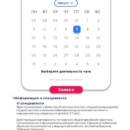
Август
ПН
ВТ
СР
ЧТ
ПТ
СБ
ВС
27
28
29
30
31
1
2
3
4
5
6
7
8
9
10
11
12
13
14
15
16
17
18
19
20
21
22
23
24
25
26
27
28
29
30
31
1
2
3
4
5
6
Выберите длительность чата
Нет доступных слотов
Заявка
Информация о специалисте
О специалисте
Врач-пульмонолог с более чем 10-летним опытом, специализирующийся
на диагностике и лечении заболеваний дыхательной системы и
нарушений сна у взрослых и детей (с 2-3 лет).
Действующие сертификаты по терапии, общей врачебной практике,
пульмонологии и функциональной диагностике. Прошла углубленное
обучение по сомнологии у ведущих российских экспертов (Бузунов,
Лебедева, Пальман).