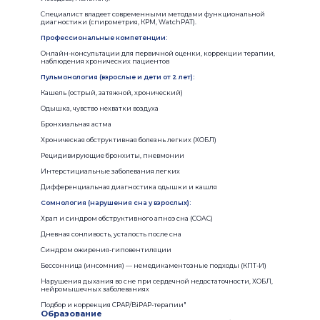
Специалист владеет современными методами функциональной
диагностики (спирометрия, КРМ, WatchPAT).
Профессиональные компетенции:
Онлайн-консультации для первичной оценки, коррекции терапии,
наблюдения хронических пациентов
Пульмонология (взрослые и дети от 2 лет):
Кашель (острый, затяжной, хронический)
Одышка, чувство нехватки воздуха
Бронхиальная астма
Хроническая обструктивная болезнь легких (ХОБЛ)
Рецидивирующие бронхиты, пневмонии
Интерстициальные заболевания легких
Дифференциальная диагностика одышки и кашля
Сомнология (нарушения сна у взрослых):
Храп и синдром обструктивного апноэ сна (СОАС)
Дневная сонливость, усталость после сна
Синдром ожирения-гиповентиляции
Бессонница (инсомния) — немедикаментозные подходы (КПТ-И)
Нарушения дыхания во сне при сердечной недостаточности, ХОБЛ,
нейромышечных заболеваниях
Подбор и коррекция CPAP/BiPAP-терапии"
Образование