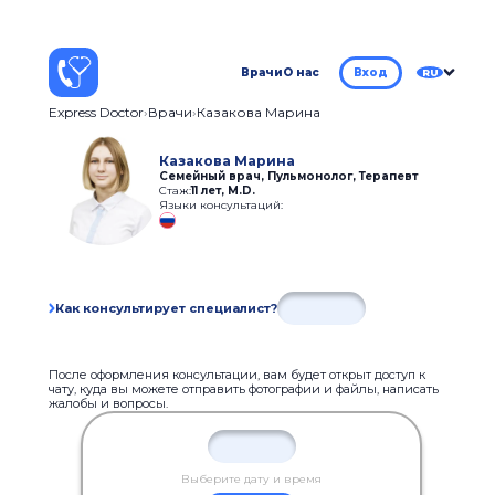
Врачи
О нас
Вход
RU
Express Doctor
Врачи
Казакова Марина
Казакова Марина
Семейный врач, Пульмонолог, Терапевт
Стаж:
11 лет
,
M.D.
Языки консультаций:
Как консультирует специалист?
После оформления консультации, вам будет открыт доступ к
чату, куда вы можете отправить фотографии и файлы, написать
жалобы и вопросы.
Выберите дату и время