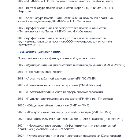
2012 – РНИМУ им. Н.И. Пирогова, специальность «Лечебное дело»
2013 – интернатура по специальности «Терапия», РНИМУ им. Н.И.
Пирогова.
2015 – ординатура по специальности «Общая врачебная практика
(семейная медицина)», РНИМУ им. Н.И. Пирогова.
2017 – профессиональная переподготовка по специальности
«Пульмонология», Первый МГМУ им. И.М. Сеченова.
2019 – профессиональная переподготовка по специальности
«Функциональная диагностика», ООО «Межотраслевой институт
Госаттестации».
Повышение квалификации:
По пульмонологии и функциональной диагностике:
2017 – «Функциональная диагностика внешнего дыхания» (ФМБА России)
2018 – «Терапия» (ФМБА России)
2018 – «Лечение табачной зависимости» (РИПКиПМР)
2019 – «Неотложные состояния в терапии» (ФМБА России)
2019 – «Профпатология» (Центр непрерывного образования)
2019 – «Пульмонология детского возраста» (РНИМУ им. Пирогова)
2020 – «Общая врачебная практика» (РИПКиПМР)
2020 – «Контроль качества медицинской помощи» (РИПКиПМР)
2021 – «Функциональная диагностика внешнего дыхания» (РИПКиПМР)
2024 – «Исследование нарушений функции легких в клинической
практике» (Сеченовский Университет)
2024 – «Кислородотерапия и респираторная поддержка» (Сеченовский