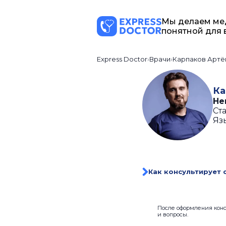
Мы делаем ме
понятной для 
Express Doctor
Врачи
Карпаков Артё
Ка
Не
Ста
Яз
Как консультирует 
После оформления консу
и вопросы.