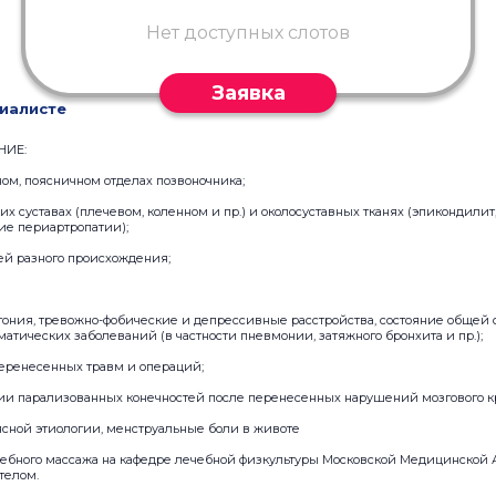
Нет доступных слотов
Заявка
иалисте
НИЕ:
ном, поясничном отделах позвоночника;
х суставах (плечевом, коленном и пр.) и околосуставных тканях (эпикондилит
ие периартропатии);
ей разного происхождения;
стония, тревожно-фобические и депрессивные расстройства, состояние общей
атических заболеваний (в частности пневмонии, затяжного бронхита и пр.);
перенесенных травм и операций;
ции парализованных конечностей после перенесенных нарушений мозгового 
ясной этиологии, менструальные боли в животе
чебного массажа на кафедре лечебной физкультуры Московской Медицинской 
 телом.