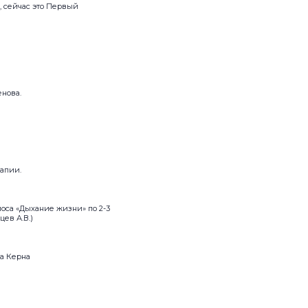
, сейчас это Первый
енова.
рапии.
оса «Дыхание жизни» по 2-3
цев А.В.)
ла Керна