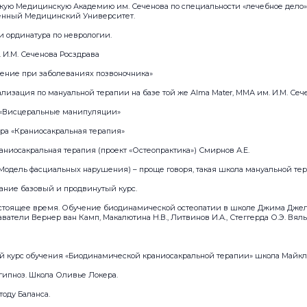
скую Медицинскую Академию им. Сеченова по специальности «лечебное дело»
енный Медицинский Университет.
 и ординатура по неврологии.
 И.М. Сеченова Росздрава
чение при заболеваниях позвоночника»
ализация по мануальной терапии на базе той же Alma Mater, ММА им. И.М. Сеч
ля «Висцеральные манипуляции»
ера «Краниосакральная терапия»
раниосакральная терапия (проект «Остеопрактика») Смирнов А.Е.
(Модель фасциальных нарушения) – проще говоря, такая школа мануальной те
ание базовый и продвинутый курс.
настоящее время. Обучение биодинамической остеопатии в школе Джима Джел
ватели Вернер ван Камп, Макалютина Н.В., Литвинов И.А., Стеггерда О.Э. Вяль
ний курс обучения «Биодинамической краниосакральной терапии» школа Майк
 гипноз. Школа Оливье Локера.
тоду Баланса.