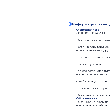
Информация о спец
О специалисте
ДИАГНОСТИКА И ЛЕЧЕ
- болей в шейном, груд
- болей в периферически
плечелопаточная и друг
- лечение головных бол
- головокружения
- вегето-сосудистая ди
после перенесенных сом
- реабилитация после 
- восстановление функ
- боли внизу живота не
Образование
1999г. Первые курсы ле
них и началась работа с