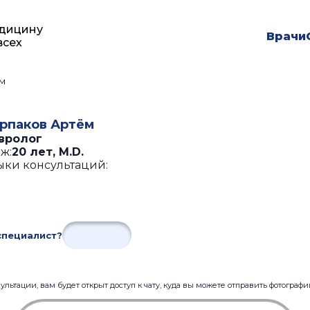
дицину
Врачи
всех
м
рпаков Артём
вролог
ж:
20 лет
,
M.D.
ыки консультаций:
специалист?
льтации, вам будет открыт доступ к чату, куда вы можете отправить фотограф