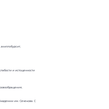
, ахиллобурсит,
 слабости и истощенности
кровообращения;
Академии им. Сеченова. С