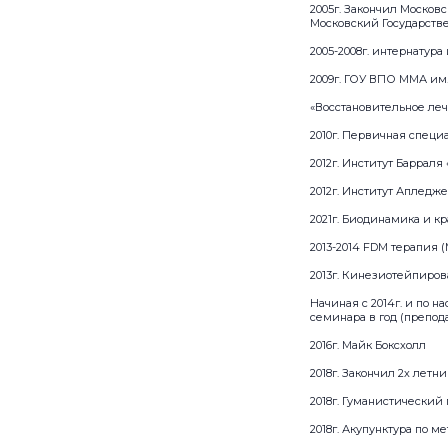
2005г. Закончил Москов
Московский Государств
2005-2008г. интернатура
2009г. ГОУ ВПО ММА им.
«Восстановительное ле
2010г. Первичная специ
2012г. Институт Барра
2012г. Институт Апледж
2021г. Биодинамика и к
2013-2014 FDM терапия 
2013г. Кинезиотейпиров
Начиная с 2014г. и по 
семинара в год (препода
2016г. Майк Боксхолл
2018г. Закончил 2х лет
2018г. Гуманистический
2018г. Акупунктура по ме