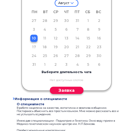
Август
ПН
ВТ
СР
ЧТ
ПТ
СБ
ВС
27
28
29
30
31
1
2
3
4
5
6
7
8
9
10
11
12
13
14
15
16
17
18
19
20
21
22
23
24
25
26
27
28
29
30
31
1
2
3
4
5
6
Выберите длительность чата
Нет доступных слотов
Заявка
Информация о специалисте
О специалисте
В работе нацелена на качество, эмпатична и вежлива в общении.
Постараюсь объяснить все простым языком. Мне можно рассказать все и
не услышать осуждения.
Имею две специализации - Педиатрия и Генетика. Очно веду прием в
Медико-генетическом научном центре им. Н.П.Бочкова.
Профессиональные компетенции: