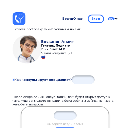
Врачи
О нас
Вход
RU
Express Doctor
Врачи
Восканян Анаит
Восканян Анаит
Генетик, Педиатр
Стаж:
6 лет
,
M.D.
Языки консультаций:
Как консультирует специалист?
После оформления консультации, вам будет открыт доступ к
чату, куда вы можете отправить фотографии и файлы, написать
жалобы и вопросы.
Выберите дату и время