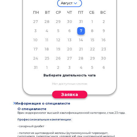
Август
ПН
ВТ
СР
ЧТ
ПТ
СБ
ВС
27
28
29
30
31
1
2
3
4
5
6
7
8
9
10
11
12
13
14
15
16
17
18
19
20
21
22
23
24
25
26
27
28
29
30
31
1
2
3
4
5
6
Выберите длительность чата
Нет доступных слотов
Заявка
Информация о специалисте
О специалисте
Врач-эндокринолог высшей квалификационной категории, стаж 23 года.
Профессиональные компетенции:
- сахарный диабет
- патология щитовидной железы (аутоиммунный тиреоидит,
гипотиреоз, тиреотоксикоз, узловой зоб, рак щитовидной железы)