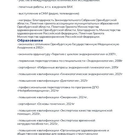
- участие в международных клинических исследованиях
- печатные работы, в т.ч. в журнале ВАК
- выступление в СМИ (радио, телевидение)
- награды: Благодарность Законодательного Собрания Оренбургской
области, Почетная грамота ассоциации муниципальных образований
Оренбургской области, Почетная Грамота Министерства
здравоохранения Оренбургской области, Благодарность Министерства
здравоохранения Российской Федерации, Почетная Грамота
Министерства здравоохранения Российской Федерации.
Образование
- окончила с отличием Оренбургскую Государственную Медицинскую
Академию в 2002г.
- окончила ординатуру «Терапия с циклом эндокринологии» в 2007г,
- первичная переподготовка по специальности «Эндокринология», 2008г
- сертификат «Избранные вопросы эндокринной гинекологии», 2019г
- повышение квалификации «Гинекологическая эндокринология», 2021г
- повышение квалификации «Диетология», 2021г
- профессиональная переподготовка по программе ДПО
«Нейробиомедицина», 2024г
- повышение квалификации «Ожирение», 2024г,
- сертификат «Основы генетики», 2024г
- повышение квалификации «Экспертиза качества медицинской
помощи», 2020г,
- повышение квалификации «Экспертиза временной
нетрудоспособности», 2025г,
- повышение квалификации «Организация здравоохранения и
общественное здоровье для заведующих структурными