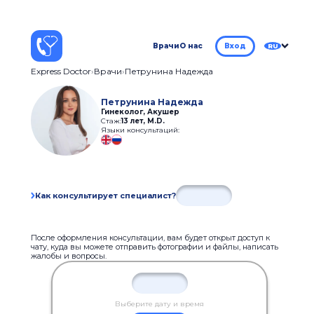
Врачи
О нас
Вход
RU
Express Doctor
Врачи
Петрунина Надежда
Петрунина Надежда
Гинеколог, Акушер
Стаж:
13 лет
,
M.D.
Языки консультаций:
Как консультирует специалист?
После оформления консультации, вам будет открыт доступ к
чату, куда вы можете отправить фотографии и файлы, написать
жалобы и вопросы.
Выберите дату и время