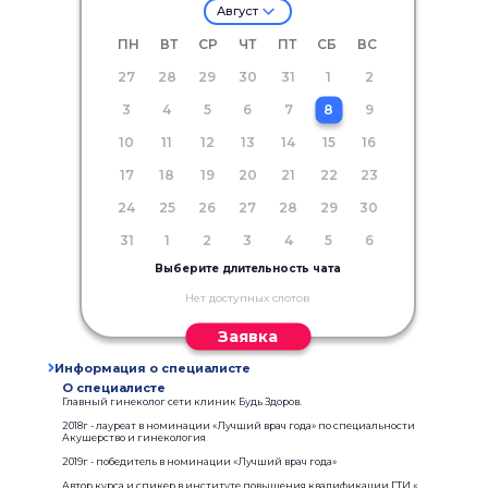
Август
ПН
ВТ
СР
ЧТ
ПТ
СБ
ВС
27
28
29
30
31
1
2
3
4
5
6
7
8
9
10
11
12
13
14
15
16
17
18
19
20
21
22
23
24
25
26
27
28
29
30
31
1
2
3
4
5
6
Выберите длительность чата
Нет доступных слотов
Заявка
Информация о специалисте
О специалисте
Главный гинеколог сети клиник Будь Здоров.
2018г - лауреат в номинации «Лучший врач года» по специальности
Акушерство и гинекология
2019г - победитель в номинации «Лучший врач года»
Автор курса и спикер в институте повышения квалификации ГТИ «