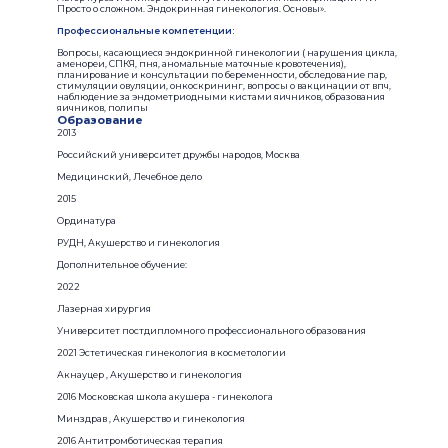
Просто о сложном. Эндокринная гинекология. Основы».
Профессиональные компетенции:
Вопросы, касающиеся эндокринной гинекологии ( нарушения цикла,
аменореи, СПКЯ, пня, аномальные маточные кровотечения),
планирование и консультации по беременности, обследование пар,
стимуляции овуляции, онкоскрининг, вопросы о вакцинации от впч,
наблюдение за эндометриодными кистами яичников, образования
яичников, полипы
Образование
2013
Российский университет дружбы народов, Москва
Медицинский, Лечебное дело
2015
Ординатура
РУДН, Акушерство и гинекология
Дополнительное обучение:
2022
Лазерная хирургия
Университет постдипломного профессионального образования
2021 Эстетическая гинекология в косметологии
Акнауцер , Акушерство и гинекология
2016 Московская школа акушера - гинеколога
Минздрав , Акушерство и гинекология
2016 Антитромботическая терапия